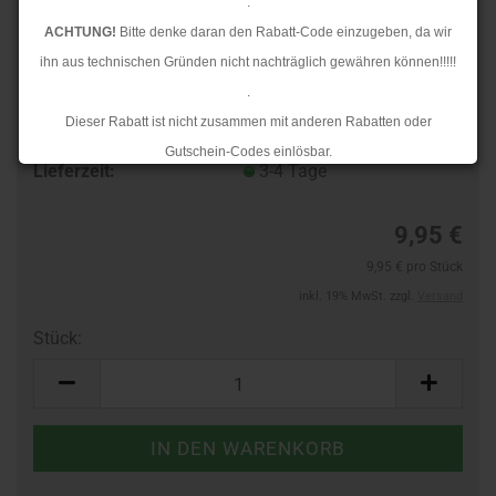
.
ACHTUNG!
Bitte denke daran den Rabatt-Code einzugeben, da wir
ihn aus technischen Gründen nicht nachträglich gewähren können!!!!!
.
Dieser Rabatt ist nicht zusammen mit anderen Rabatten oder
Art.Nr.:
10131071
Gutschein-Codes einlösbar.
Lieferzeit:
3-4 Tage
.
Ab dem 17.08.2026 versenden wir wieder wie gewohnt. Aufgrund des
9,95 €
Rückstaus kann es jedoch zu längeren Lieferzeiten kommen.
9,95 € pro Stück
inkl. 19% MwSt. zzgl.
Versand
Stück:
Stück