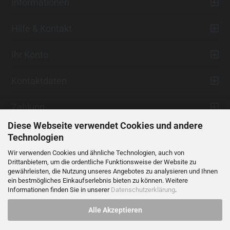
Informationen
Hilfe & Kontakt
Ihr Konto
Kontaktdaten
Zahlung
Diese Webseite verwendet Cookies und andere
Technologien
Wir verwenden Cookies und ähnliche Technologien, auch von
Drittanbietern, um die ordentliche Funktionsweise der Website zu
gewährleisten, die Nutzung unseres Angebotes zu analysieren und Ihnen
ein bestmögliches Einkaufserlebnis bieten zu können. Weitere
Vertrag widerrufen
Informationen finden Sie in unserer
Datenschutzerklärung
.
Alle Akzeptieren
Alle Preise verstehen sich inklusive der gesetzlichen Mehrwertsteuer,
soweit nicht anders gekennzeichnet.