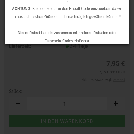
.
ACHTUNG!
Bitte denke daran den Rabatt-Code einzugeben, da wir
ihn aus technischen Gründen nicht nachträglich gewähren können!!!!!
.
Dieser Rabatt ist nicht zusammen mit anderen Rabatten oder
Art.Nr.:
10133563
Gutschein-Codes einlösbar.
Lieferzeit:
3-4 Tage
.
Ab dem 17.08.2026 versenden wir wieder wie gewohnt. Aufgrund des
7,95 €
Rückstaus kann es jedoch zu längeren Lieferzeiten kommen.
7,95 € pro Stück
inkl. 19% MwSt. zzgl.
Versand
Stück:
Stück