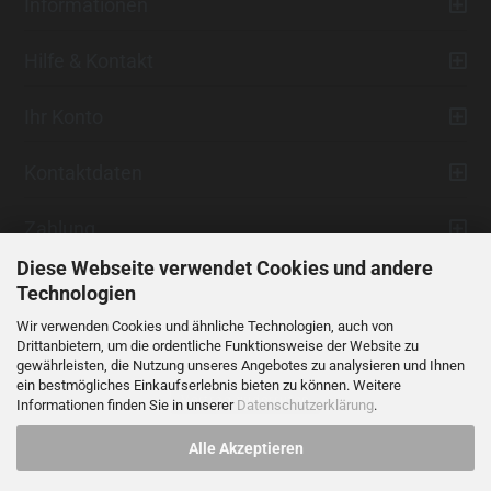
Informationen
Hilfe & Kontakt
Ihr Konto
Kontaktdaten
Zahlung
Diese Webseite verwendet Cookies und andere
Technologien
Wir verwenden Cookies und ähnliche Technologien, auch von
Drittanbietern, um die ordentliche Funktionsweise der Website zu
gewährleisten, die Nutzung unseres Angebotes zu analysieren und Ihnen
ein bestmögliches Einkaufserlebnis bieten zu können. Weitere
Vertrag widerrufen
Informationen finden Sie in unserer
Datenschutzerklärung
.
Alle Akzeptieren
Alle Preise verstehen sich inklusive der gesetzlichen Mehrwertsteuer,
soweit nicht anders gekennzeichnet.