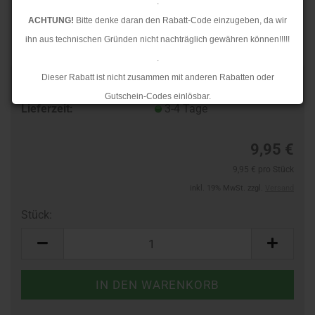
.
ACHTUNG!
Bitte denke daran den Rabatt-Code einzugeben, da wir
ihn aus technischen Gründen nicht nachträglich gewähren können!!!!!
.
Dieser Rabatt ist nicht zusammen mit anderen Rabatten oder
Art.Nr.:
10132662
Gutschein-Codes einlösbar.
Lieferzeit:
3-4 Tage
.
Ab dem 17.08.2026 versenden wir wieder wie gewohnt. Aufgrund des
9,95 €
Rückstaus kann es jedoch zu längeren Lieferzeiten kommen.
9,95 € pro Stück
inkl. 19% MwSt. zzgl.
Versand
Stück:
Stück