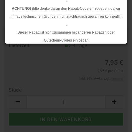
.
ACHTUNG!
Bitte denke daran den Rabatt-Code einzugeben, da wir
ihn aus technischen Gründen nicht nachträglich gewähren können!!!!!
.
Dieser Rabatt ist nicht zusammen mit anderen Rabatten oder
Art.Nr.:
10132661
Gutschein-Codes einlösbar.
Lieferzeit:
3-4 Tage
.
Ab dem 17.08.2026 versenden wir wieder wie gewohnt. Aufgrund des
7,95 €
Rückstaus kann es jedoch zu längeren Lieferzeiten kommen.
7,95 € pro Stück
inkl. 19% MwSt. zzgl.
Versand
Stück:
Stück