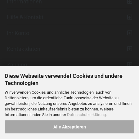
Informationen
Hilfe & Kontakt
Ihr Konto
Kontaktdaten
Zahlung
Diese Webseite verwendet Cookies und andere
Technologien
Wir verwenden Cookies und ähnliche Technologien, auch von
Drittanbietern, um die ordentliche Funktionsweise der Website zu
gewährleisten, die Nutzung unseres Angebotes zu analysieren und Ihnen
ein bestmögliches Einkaufserlebnis bieten zu können. Weitere
Vertrag widerrufen
Informationen finden Sie in unserer
Datenschutzerklärung
.
Alle Akzeptieren
Alle Preise verstehen sich inklusive der gesetzlichen Mehrwertsteuer,
soweit nicht anders gekennzeichnet.