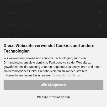
Hilfe & Kontakt
Ihr Konto
Kontaktdaten
Zahlung
Diese Webseite verwendet Cookies und andere
Technologien
Wir verwenden Cookies und ähnliche Technologien, auch von
Drittanbietern, um die ordentliche Funktionsweise der Website zu
gewährleisten, die Nutzung unseres Angebotes zu analysieren und Ihnen
ein bestmögliches Einkaufserlebnis bieten zu können. Weitere
Vertrag widerrufen
Informationen finden Sie in unserer
Datenschutzerklärung
.
Alle Akzeptieren
Alle Preise verstehen sich inklusive der gesetzlichen Mehrwertsteuer,
soweit nicht anders gekennzeichnet.
Weitere Informationen
© 2023 LIDANI Services GmbH
Cookie Einstellungen