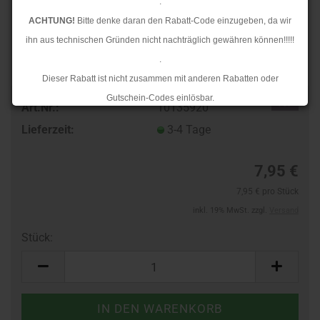
.
ACHTUNG!
Bitte denke daran den Rabatt-Code einzugeben, da wir
ihn aus technischen Gründen nicht nachträglich gewähren können!!!!!
.
Dieser Rabatt ist nicht zusammen mit anderen Rabatten oder
Gutschein-Codes einlösbar.
TOP
Art.Nr.:
10135920
.
Lieferzeit:
3-4 Tage
Ab dem 17.08.2026 versenden wir wieder wie gewohnt. Aufgrund des
Rückstaus kann es jedoch zu längeren Lieferzeiten kommen.
7,95 €
7,95 € pro Stück
inkl. 19% MwSt. zzgl.
Versand
Stück:
Stück