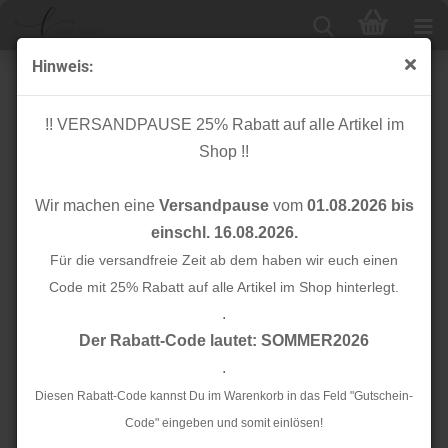
Hinweis:
Cuff me - Bio Bündchen - College - Col. 140 - blue
navy/brucciato/azalea/meringa - Sparkle - Hamburger
!! VERSANDPAUSE 25% Rabatt auf alle Artikel im
Liebe
Shop !!
Wir machen eine
Versandpause
vom
01.08.2026 bis
einschl. 16.08.2026.
Für die versandfreie Zeit ab dem haben wir euch einen
Code mit 25% Rabatt auf alle Artikel im Shop hinterlegt.
.
Der Rabatt-Code lautet: SOMMER2026
.
Diesen Rabatt-Code kannst Du im Warenkorb in das Feld "Gutschein-
Code" eingeben und somit einlösen!