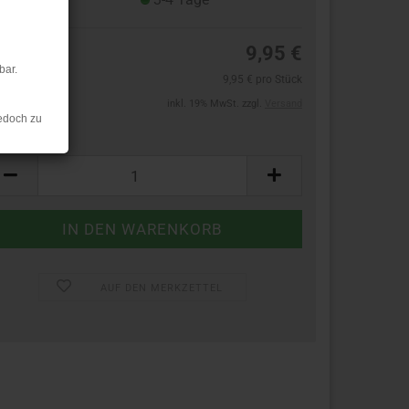
9,95 €
bar.
9,95 € pro Stück
inkl. 19% MwSt. zzgl.
Versand
edoch zu
ück:
ück
AUF DEN MERKZETTEL