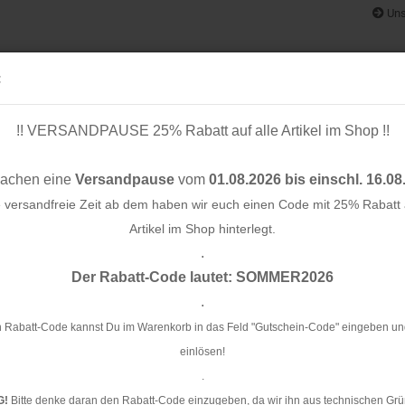
Uns
:
!! VERSANDPAUSE 25% Rabatt auf alle Artikel im Shop !!
& BÄNDER
SCHNITTMUSTER
STOFF-/ NÄHPAKETE
RESTST
machen eine
Versandpause
vom
01.08.2026 bis einschl. 16.08
e versandfreie Zeit ab dem haben wir euch einen Code mit 25% Rabatt a
Artikel im Shop hinterlegt.
.
Konto e
ol.01 - This Summer
Der Rabatt-Code lautet: SOMMER2026
Passwo
.
Cu
S
 Rabatt-Code kannst Du im Warenkorb in das Feld "Gutschein-Code" eingeben un
einlösen!
Ar
.
G!
Bitte denke daran den Rabatt-Code einzugeben, da wir ihn aus technischen Grü
Li