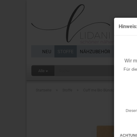
Hinweis
NEU
STOFFE
NÄHZUBEHÖR
BORTEN 
Wir 
Für di
Alle
»
»
Startseite
Stoffe
Cuff me Bio Bündchen - Bold - C
Diesen
ACHTUN