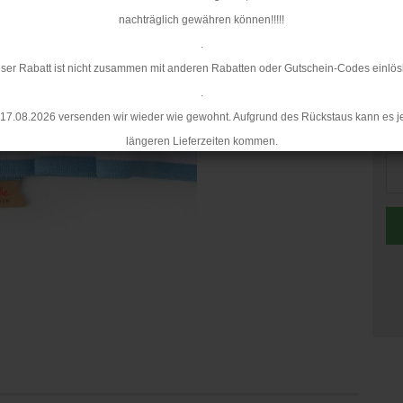
nachträglich gewähren können!!!!!
.
ser Rabatt ist nicht zusammen mit anderen Rabatten oder Gutschein-Codes einlös
.
17.08.2026 versenden wir wieder wie gewohnt. Aufgrund des Rückstaus kann es j
St
längeren Lieferzeiten kommen.
St