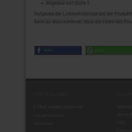
Bügelbar auf Stufe 1
Aufgrund der Lichtverhältnisse bei der Produkt
kann es dazu kommen, dass die Farbe des Prod
teilen
teilen
Hilfe & Kontakt
Infor
E-Mail:
support@lidani.net
Widerru
Versand
Kontaktformular
AGB
Impressum
Datensc