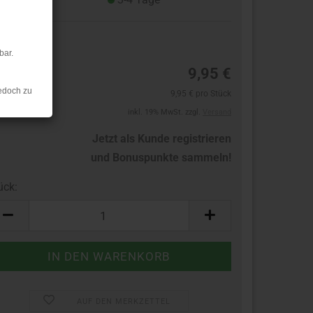
10
bar.
9,95 €
edoch zu
9,95 € pro Stück
inkl. 19% MwSt. zzgl.
Versand
Jetzt als Kunde registrieren
und Bonuspunkte sammeln!
ück:
ück
AUF DEN MERKZETTEL