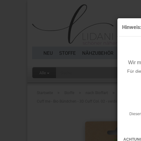
Hinweis
NEU
STOFFE
NÄHZUBEHÖR
BORTEN 
Wir 
Für di
Alle
»
»
»
Startseite
Stoffe
nach Stoffart
Bündchen
Cuff me - Bio Bündchen - 3D Cuff Col. 02 - verdino - Bliss - H
Diesen
ACHTUN