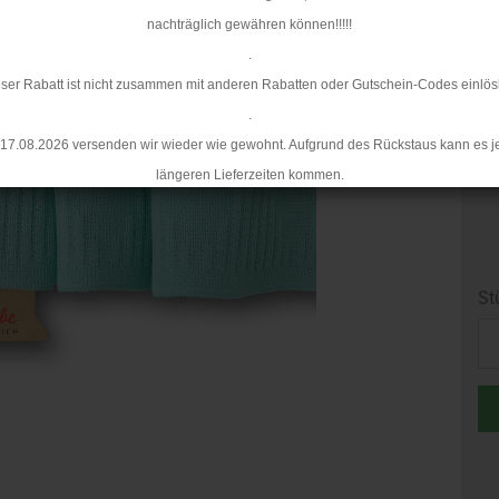
nachträglich gewähren können!!!!!
.
ser Rabatt ist nicht zusammen mit anderen Rabatten oder Gutschein-Codes einlös
.
17.08.2026 versenden wir wieder wie gewohnt. Aufgrund des Rückstaus kann es j
längeren Lieferzeiten kommen.
St
St