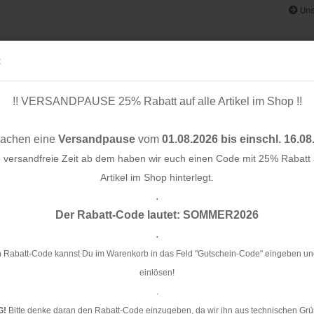
Uns
:
!! VERSANDPAUSE 25% Rabatt auf alle Artikel im Shop !!
& BÄNDER
SCHNITTMUSTER
STOFF-/ NÄHPAKETE
RESTST
machen eine
Versandpause
vom
01.08.2026 bis einschl. 16.08
e versandfreie Zeit ab dem haben wir euch einen Code mit 25% Rabatt a
Artikel im Shop hinterlegt.
.
»
Konto e
Der Rabatt-Code lautet: SOMMER2026
amburger Liebe
Passwo
.
Cu
ve
 Rabatt-Code kannst Du im Warenkorb in das Feld "Gutschein-Code" eingeben un
einlösen!
Ar
.
G!
Bitte denke daran den Rabatt-Code einzugeben, da wir ihn aus technischen Grü
Li