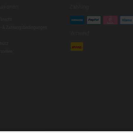
mationen
Zahlung
fsrecht
- & Zahlungsbedingungen
Versand
hutz
stellen