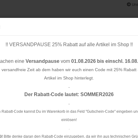
Uns
:
!! VERSANDPAUSE 25% Rabatt auf alle Artikel im Shop !!
& BÄNDER
SCHNITTMUSTER
STOFF-/ NÄHPAKETE
RESTST
machen eine
Versandpause
vom
01.08.2026 bis einschl. 16.08
e versandfreie Zeit ab dem haben wir euch einen Code mit 25% Rabatt a
Artikel im Shop hinterlegt.
.
Konto e
ma - navy blue
Der Rabatt-Code lautet: SOMMER2026
Passwo
.
Ca
bl
 Rabatt-Code kannst Du im Warenkorb in das Feld "Gutschein-Code" eingeben un
einlösen!
Ar
.
G!
Bitte denke daran den Rabatt-Code einzugeben, da wir ihn aus technischen Grü
Li