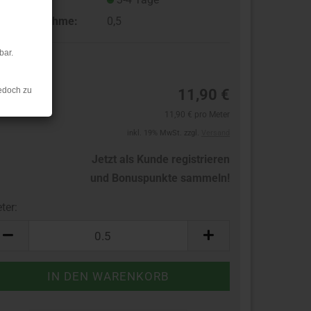
ndestabnahme:
0,5
bar.
12
edoch zu
11,90 €
11,90 € pro Meter
inkl. 19% MwSt. zzgl.
Versand
Jetzt als Kunde registrieren
und Bonuspunkte sammeln!
ter:
ter