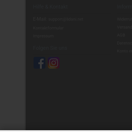
Hilfe & Kontakt
Infor
E-Mail:
support@lidani.net
Widerru
Versand
Kontaktformular
AGB
Impressum
Datensc
Folgen Sie uns
Konto er