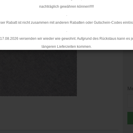
nachträglich gewähren können!!!!!
Mi
.
ser Rabatt ist nicht zusammen mit anderen Rabatten oder Gutschein-Codes einlös
.
17.08.2026 versenden wir wieder wie gewohnt. Aufgrund des Rückstaus kann es j
längeren Lieferzeiten kommen.
Me
Me