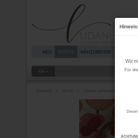
Hinweis
NEU
STOFFE
NÄHZUBEHÖR
BORTEN 
Wir 
Für di
Alle
»
»
Startseite
Stoffe
Canvas Leinenlook - Blumen
Diesen
ACHTUN