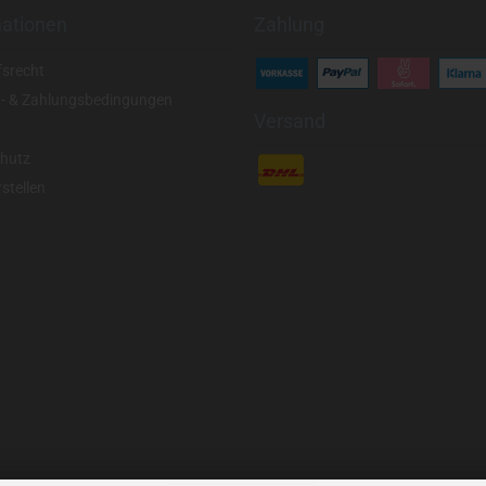
mationen
Zahlung
fsrecht
- & Zahlungsbedingungen
Versand
hutz
stellen