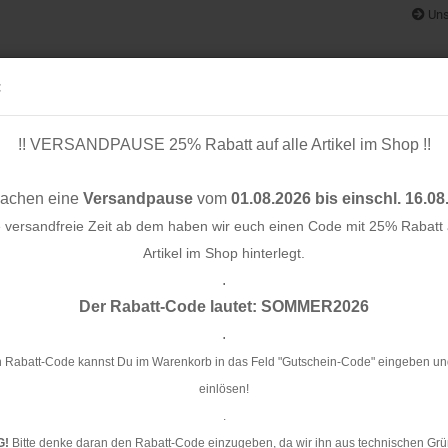
Uns
:
!! VERSANDPAUSE 25% Rabatt auf alle Artikel im Shop !!
& BÄNDER
SCHNITTMUSTER
STOFF-/ NÄHPAKETE
RESTST
machen eine
Versandpause
vom
01.08.2026 bis einschl. 16.08
e versandfreie Zeit ab dem haben wir euch einen Code mit 25% Rabatt a
Artikel im Shop hinterlegt.
.
Konto e
Der Rabatt-Code lautet: SOMMER2026
Passwo
.
Ca
 Rabatt-Code kannst Du im Warenkorb in das Feld "Gutschein-Code" eingeben un
einlösen!
Ar
.
Li
G!
Bitte denke daran den Rabatt-Code einzugeben, da wir ihn aus technischen Grü