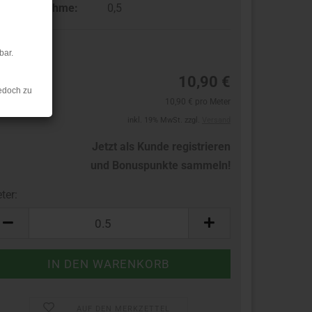
ndestabnahme:
0,5
bar.
11
10,90 €
edoch zu
10,90 € pro Meter
inkl. 19% MwSt. zzgl.
Versand
Jetzt als Kunde registrieren
und Bonuspunkte sammeln!
ter:
ter
AUF DEN MERKZETTEL