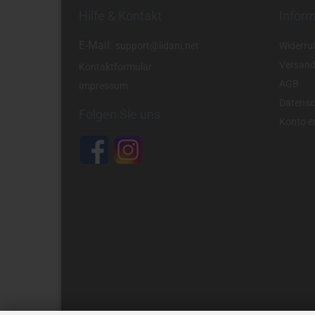
Hilfe & Kontakt
Infor
E-Mail:
support@lidani.net
Widerru
Versand
Kontaktformular
AGB
Impressum
Datensc
Folgen Sie uns
Konto er