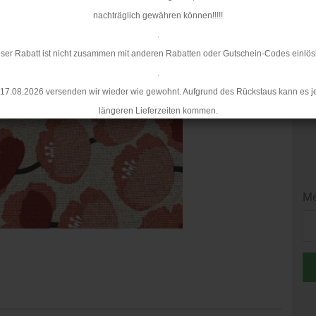
Mi
nachträglich gewähren können!!!!!
.
ser Rabatt ist nicht zusammen mit anderen Rabatten oder Gutschein-Codes einlös
.
17.08.2026 versenden wir wieder wie gewohnt. Aufgrund des Rückstaus kann es j
längeren Lieferzeiten kommen.
Me
Me