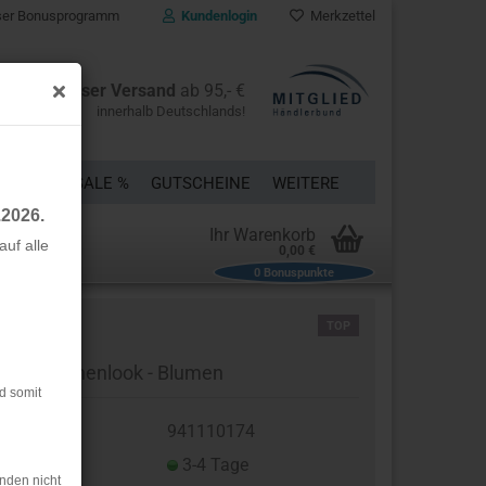
er Bonusprogramm
Kundenlogin
Merkzettel
Kostenloser Versand
ab 95,- €
innerhalb Deutschlands!
ÜCKE
% SALE %
GUTSCHEINE
WEITERE
.2026.
Ihr Warenkorb
uf alle
0,00 €
0
Bonuspunkte
rstellen
TOP
rt vergessen?
nvas Leinenlook - Blumen
d somit
t.Nr.:
941110174
eferzeit:
3-4 Tage
nden nicht