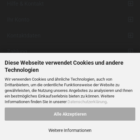
Hilfe & Kontakt
Ihr Konto
Kontaktdaten
Zahlung
Diese Webseite verwendet Cookies und andere
Technologien
Wir verwenden Cookies und ähnliche Technologien, auch von
Drittanbietern, um die ordentliche Funktionsweise der Website zu
gewährleisten, die Nutzung unseres Angebotes zu analysieren und Ihnen
ein bestmögliches Einkaufserlebnis bieten zu können. Weitere
Vertrag widerrufen
Informationen finden Sie in unserer
Datenschutzerklärung
.
Alle Akzeptieren
Alle Preise verstehen sich inklusive der gesetzlichen Mehrwertsteuer,
soweit nicht anders gekennzeichnet.
Weitere Informationen
© 2023 LIDANI Services GmbH
Cookie Einstellungen