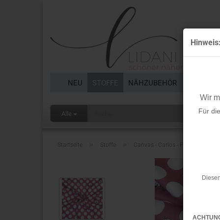
Hinweis
NEU
STOFFE
NÄHZUBEHÖR
BORTEN 
Wir 
Für di
Alle
»
»
Startseite
Stoffe
Canvas - Carlos - Punkte Hunde -
Diesen
ACHTUN