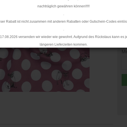
nachträglich gewähren können!!!!!
Mi
.
ser Rabatt ist nicht zusammen mit anderen Rabatten oder Gutschein-Codes einlös
.
17.08.2026 versenden wir wieder wie gewohnt. Aufgrund des Rückstaus kann es j
längeren Lieferzeiten kommen.
Me
Me