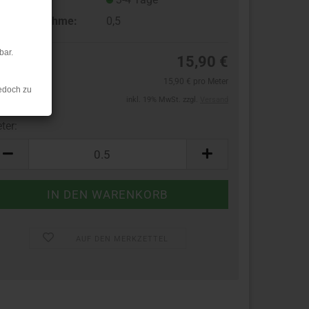
ndestabnahme:
0,5
bar.
15,90 €
15,90 € pro Meter
edoch zu
inkl. 19% MwSt. zzgl.
Versand
ter:
ter
AUF DEN MERKZETTEL