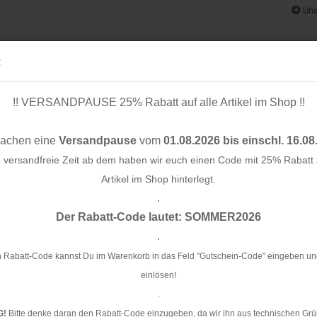
Uns
:
!! VERSANDPAUSE 25% Rabatt auf alle Artikel im Shop !!
& BÄNDER
SCHNITTMUSTER
STOFF-/ NÄHPAKETE
RESTST
machen eine
Versandpause
vom
01.08.2026 bis einschl. 16.08
e versandfreie Zeit ab dem haben wir euch einen Code mit 25% Rabatt a
Artikel im Shop hinterlegt.
.
Konto e
 altrosa - Swafing
Der Rabatt-Code lautet: SOMMER2026
Passwo
.
Ca
Sw
 Rabatt-Code kannst Du im Warenkorb in das Feld "Gutschein-Code" eingeben un
einlösen!
Ar
.
G!
Bitte denke daran den Rabatt-Code einzugeben, da wir ihn aus technischen Grü
Li