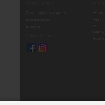
Hilfe & Kontakt
Infor
E-Mail:
support@lidani.net
Widerru
Versand
Kontaktformular
AGB
Impressum
Datensc
Folgen Sie uns
Konto er