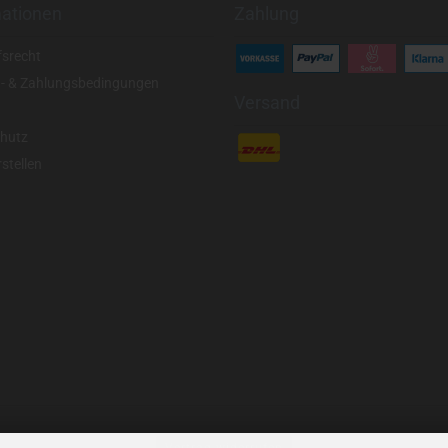
mationen
Zahlung
fsrecht
- & Zahlungsbedingungen
Versand
hutz
stellen