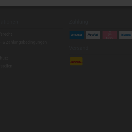
mationen
Zahlung
fsrecht
- & Zahlungsbedingungen
Versand
hutz
stellen