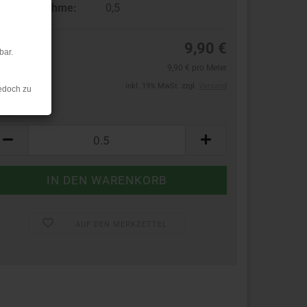
ndestabnahme:
0,5
9,90 €
bar.
9,90 € pro Meter
inkl. 19% MwSt. zzgl.
Versand
edoch zu
ter:
ter
AUF DEN MERKZETTEL