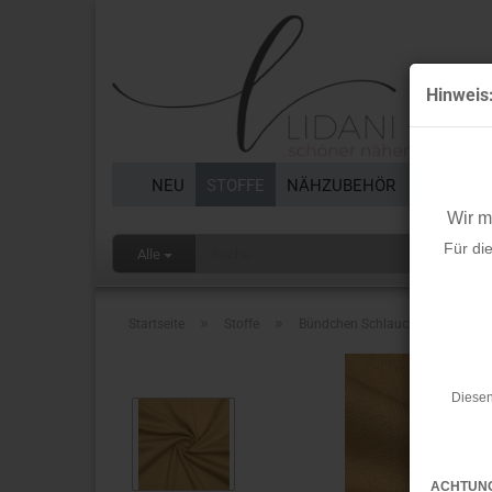
Hinweis
NEU
STOFFE
NÄHZUBEHÖR
BORTEN 
Wir 
Für di
Alle
»
»
Startseite
Stoffe
Bündchen Schlauch - 1/1 Rib - m
Diesen
ACHTUN