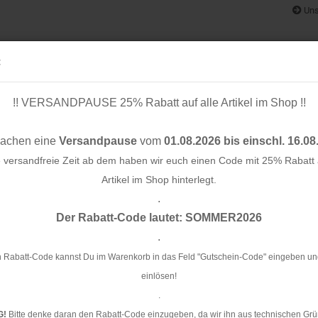
Uns
:
!! VERSANDPAUSE 25% Rabatt auf alle Artikel im Shop !!
& BÄNDER
SCHNITTMUSTER
STOFF-/ NÄHPAKETE
RESTST
machen eine
Versandpause
vom
01.08.2026 bis einschl. 16.08
e versandfreie Zeit ab dem haben wir euch einen Code mit 25% Rabatt a
Artikel im Shop hinterlegt.
.
Konto e
ustard
Der Rabatt-Code lautet: SOMMER2026
Passwo
.
Bü
 Rabatt-Code kannst Du im Warenkorb in das Feld "Gutschein-Code" eingeben un
einlösen!
Ar
.
Li
G!
Bitte denke daran den Rabatt-Code einzugeben, da wir ihn aus technischen Grü