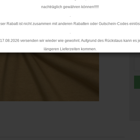
Mi
nachträglich gewähren können!!!!!
.
ser Rabatt ist nicht zusammen mit anderen Rabatten oder Gutschein-Codes einlös
.
17.08.2026 versenden wir wieder wie gewohnt. Aufgrund des Rückstaus kann es j
längeren Lieferzeiten kommen.
Me
Me