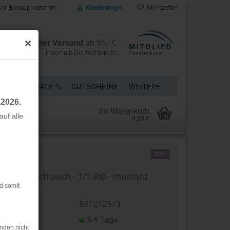
er Bonusprogramm
Kundenlogin
Merkzettel
Kostenloser Versand
ab 95,- €
innerhalb Deutschlands!
ÜCKE
% SALE %
GUTSCHEINE
WEITERE
.2026.
Ihr Warenkorb
uf alle
0,00 €
rstellen
TOP
rt vergessen?
ndchen Schlauch - 1/1 Rib - mustard
d somit
t.Nr.:
681212573
eferzeit:
3-4 Tage
nden nicht