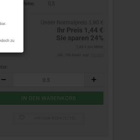
ndestabnahme:
0,5
Unser Normalpreis 1,90 €
bar.
Ihr Preis 1,44 €
Sie sparen 24%
edoch zu
1,44 € pro Meter
inkl. 19% MwSt. zzgl.
Versand
ter:
ter
AUF DEN MERKZETTEL