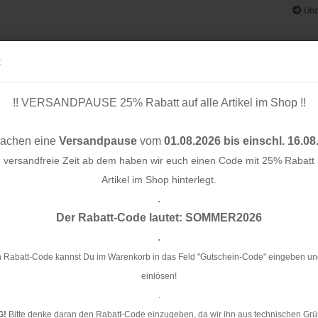
Uns
:
!! VERSANDPAUSE 25% Rabatt auf alle Artikel im Shop !!
& BÄNDER
SCHNITTMUSTER
STOFF-/ NÄHPAKETE
RESTST
machen eine
Versandpause
vom
01.08.2026 bis einschl. 16.08
e versandfreie Zeit ab dem haben wir euch einen Code mit 25% Rabatt a
Artikel im Shop hinterlegt.
.
Konto e
 - 45 mm
Der Rabatt-Code lautet: SOMMER2026
Passwo
.
Fr
 Rabatt-Code kannst Du im Warenkorb in das Feld "Gutschein-Code" eingeben un
einlösen!
Ar
.
Li
G!
Bitte denke daran den Rabatt-Code einzugeben, da wir ihn aus technischen Grü