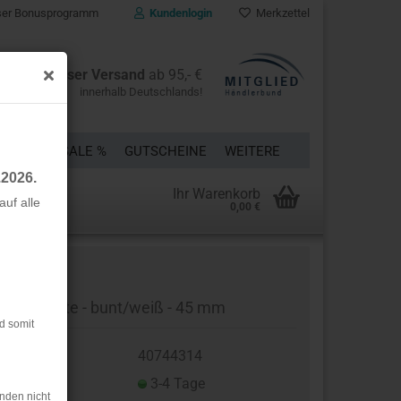
er Bonusprogramm
Kundenlogin
Merkzettel
Kostenloser Versand
ab 95,- €
innerhalb Deutschlands!
ÜCKE
% SALE %
GUTSCHEINE
WEITERE
.2026.
Ihr Warenkorb
uf alle
0,00 €
rstellen
rt vergessen?
ansenborte - bunt/weiß - 45 mm
d somit
t.Nr.:
40744314
eferzeit:
3-4 Tage
nden nicht