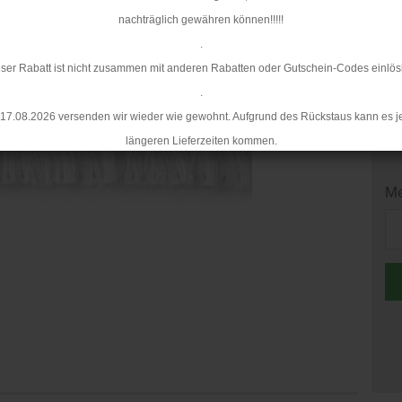
Mi
nachträglich gewähren können!!!!!
.
ser Rabatt ist nicht zusammen mit anderen Rabatten oder Gutschein-Codes einlös
.
17.08.2026 versenden wir wieder wie gewohnt. Aufgrund des Rückstaus kann es j
längeren Lieferzeiten kommen.
Me
Me