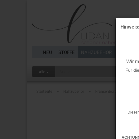
Hinweis
NEU
STOFFE
NÄHZUBEHÖR
BORTEN 
Wir 
Für di
Alle
»
»
Startseite
Nähzubehör
Fransenborte - bunt/weiß
Diesen
ACHTUN