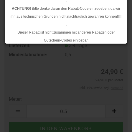
.
ACHTUNG!
Bitte denke daran den Rabatt-Code einzugeben, da wir
ihn aus technischen Gründen nicht nachträglich gewähren können!!!!!
.
Dieser Rabatt ist nicht zusammen mit anderen Rabatten oder
TOP
Art.Nr.:
103013559
Gutschein-Codes einlösbar.
Lieferzeit:
3-4 Tage
.
Mindestabnahme:
0,5
Ab dem 17.08.2026 versenden wir wieder wie gewohnt. Aufgrund des
Rückstaus kann es jedoch zu längeren Lieferzeiten kommen.
24,90 €
24,90 € pro Meter
inkl. 19% MwSt. zzgl.
Versand
Meter:
Meter