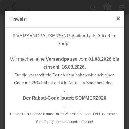
Hinweis:
Bio Stripe Me - Icon Col. 70 - blue
navy/nude/meringa/petrol mit silber - Sparkle -
!! VERSANDPAUSE 25% Rabatt auf alle Artikel im
Hamburger Liebe
Shop !!
Wir machen eine
Versandpause
vom
01.08.2026 bis
einschl. 16.08.2026.
Für die versandfreie Zeit ab dem haben wir euch einen
Code mit 25% Rabatt auf alle Artikel im Shop hinterlegt.
.
Der Rabatt-Code lautet: SOMMER2026
.
Diesen Rabatt-Code kannst Du im Warenkorb in das Feld "Gutschein-
Code" eingeben und somit einlösen!