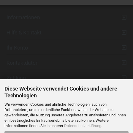
Informationen
Hilfe & Kontakt
Ihr Konto
Kontaktdaten
Zahlung
Diese Webseite verwendet Cookies und andere
Technologien
Wir verwenden Cookies und ähnliche Technologien, auch von
Drittanbietern, um die ordentliche Funktionsweise der Website zu
gewährleisten, die Nutzung unseres Angebotes zu analysieren und Ihnen
ein bestmögliches Einkaufserlebnis bieten zu können. Weitere
Vertrag widerrufen
Informationen finden Sie in unserer
Datenschutzerklärung
.