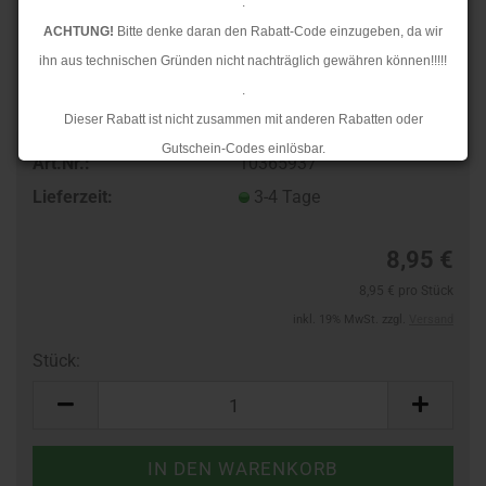
.
ACHTUNG!
Bitte denke daran den Rabatt-Code einzugeben, da wir
ihn aus technischen Gründen nicht nachträglich gewähren können!!!!!
.
Dieser Rabatt ist nicht zusammen mit anderen Rabatten oder
Gutschein-Codes einlösbar.
Art.Nr.:
10365937
.
Lieferzeit:
3-4 Tage
Ab dem 17.08.2026 versenden wir wieder wie gewohnt. Aufgrund des
Rückstaus kann es jedoch zu längeren Lieferzeiten kommen.
8,95 €
8,95 € pro Stück
inkl. 19% MwSt. zzgl.
Versand
Stück:
Stück