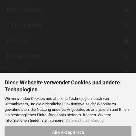
Informationen
Hilfe & Kontakt
Ihr Konto
Kontaktdaten
Zahlung
Diese Webseite verwendet Cookies und andere
Technologien
Wir verwenden Cookies und ähnliche Technologien, auch von
Drittanbietern, um die ordentliche Funktionsweise der Website zu
gewährleisten, die Nutzung unseres Angebotes zu analysieren und Ihnen
ein bestmögliches Einkaufserlebnis bieten zu können. Weitere
Vertrag widerrufen
Informationen finden Sie in unserer
Datenschutzerklärung
.
Alle Akzeptieren