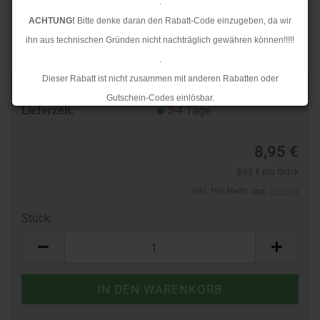
.
ACHTUNG!
Bitte denke daran den Rabatt-Code einzugeben, da wir
ihn aus technischen Gründen nicht nachträglich gewähren können!!!!!
.
Dieser Rabatt ist nicht zusammen mit anderen Rabatten oder
Art.Nr.:
10364165
Gutschein-Codes einlösbar.
Lieferzeit:
3-4 Tage
.
Ab dem 17.08.2026 versenden wir wieder wie gewohnt. Aufgrund des
8,95 €
Rückstaus kann es jedoch zu längeren Lieferzeiten kommen.
8,95 € pro Stück
inkl. 19% MwSt. zzgl.
Versand
Stück:
Stück