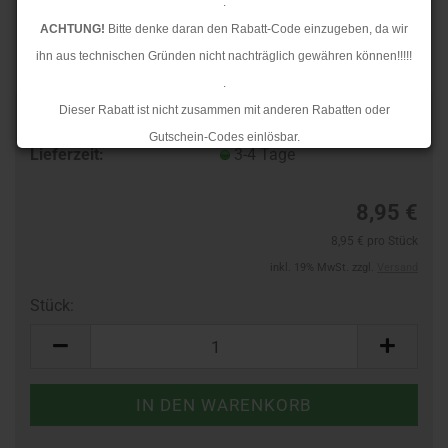
.
ACHTUNG!
Bitte denke daran den Rabatt-Code einzugeben, da wir
ihn aus technischen Gründen nicht nachträglich gewähren können!!!!!
.
Dieser Rabatt ist nicht zusammen mit anderen Rabatten oder
Art.Nr.:
10362590
Gutschein-Codes einlösbar.
Lieferzeit:
3-4 Tage
.
Ab dem 17.08.2026 versenden wir wieder wie gewohnt. Aufgrund des
8,95 €
Rückstaus kann es jedoch zu längeren Lieferzeiten kommen.
8,95 € pro Stück
inkl. 19% MwSt. zzgl.
Versand
Stück:
Stück