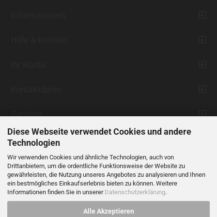
Informationen
Hilfe & Kontakt
Ihr Konto
Kontaktdaten
Zahlung
Diese Webseite verwendet Cookies und andere
Technologien
Wir verwenden Cookies und ähnliche Technologien, auch von
Drittanbietern, um die ordentliche Funktionsweise der Website zu
gewährleisten, die Nutzung unseres Angebotes zu analysieren und Ihnen
ein bestmögliches Einkaufserlebnis bieten zu können. Weitere
Vertrag widerrufen
Informationen finden Sie in unserer
Datenschutzerklärung
.
Alle Akzeptieren