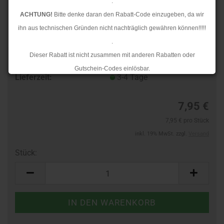
.
ACHTUNG!
Bitte denke daran den Rabatt-Code einzugeben, da wir
ihn aus technischen Gründen nicht nachträglich gewähren können!!!!!
.
Dieser Rabatt ist nicht zusammen mit anderen Rabatten oder
TOP
Art.Nr.:
10366809
Gutschein-Codes einlösbar.
Lieferzeit:
3-4 Tage
.
Ab dem 17.08.2026 versenden wir wieder wie gewohnt. Aufgrund des
7,95 €
Rückstaus kann es jedoch zu längeren Lieferzeiten kommen.
7,95 € pro Stück
inkl. 19% MwSt. zzgl.
Versand
Stück:
Stück