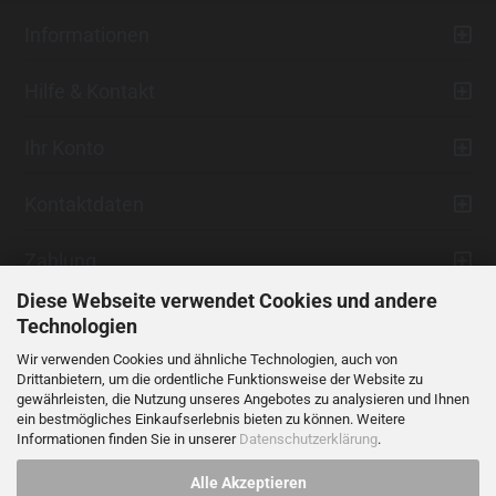
Informationen
Hilfe & Kontakt
Ihr Konto
Kontaktdaten
Zahlung
Diese Webseite verwendet Cookies und andere
Technologien
Wir verwenden Cookies und ähnliche Technologien, auch von
Drittanbietern, um die ordentliche Funktionsweise der Website zu
gewährleisten, die Nutzung unseres Angebotes zu analysieren und Ihnen
ein bestmögliches Einkaufserlebnis bieten zu können. Weitere
Vertrag widerrufen
Informationen finden Sie in unserer
Datenschutzerklärung
.
Alle Akzeptieren