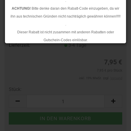
.
ACHTUNG!
Bitte denke daran den Rabatt-Code einzugeben, da wir
ihn aus technischen Gründen nicht nachträglich gewähren können!!!!!
.
Dieser Rabatt ist nicht zusammen mit anderen Rabatten oder
Art.Nr.:
10365510
Gutschein-Codes einlösbar.
Lieferzeit:
3-4 Tage
.
Ab dem 17.08.2026 versenden wir wieder wie gewohnt. Aufgrund des
7,95 €
Rückstaus kann es jedoch zu längeren Lieferzeiten kommen.
7,95 € pro Stück
inkl. 19% MwSt. zzgl.
Versand
Stück:
Stück