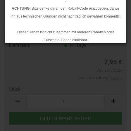
.
ACHTUNG!
Bitte denke daran den Rabatt-Code einzugeben, da wir
ihn aus technischen Gründen nicht nachträglich gewähren können!!!!!
.
Dieser Rabatt ist nicht zusammen mit anderen Rabatten oder
Art.Nr.:
10364162
Gutschein-Codes einlösbar.
Lieferzeit:
3-4 Tage
.
Ab dem 17.08.2026 versenden wir wieder wie gewohnt. Aufgrund des
7,95 €
Rückstaus kann es jedoch zu längeren Lieferzeiten kommen.
7,95 € pro Stück
inkl. 19% MwSt. zzgl.
Versand
Stück:
Stück