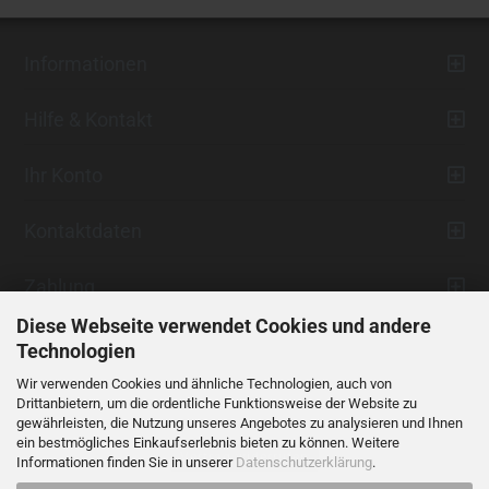
Informationen
Hilfe & Kontakt
Ihr Konto
Kontaktdaten
Zahlung
Diese Webseite verwendet Cookies und andere
Technologien
Wir verwenden Cookies und ähnliche Technologien, auch von
Drittanbietern, um die ordentliche Funktionsweise der Website zu
gewährleisten, die Nutzung unseres Angebotes zu analysieren und Ihnen
ein bestmögliches Einkaufserlebnis bieten zu können. Weitere
Vertrag widerrufen
Informationen finden Sie in unserer
Datenschutzerklärung
.