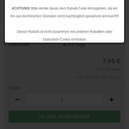
.
ACHTUNG!
Bitte denke daran den Rabatt-Code einzugeben, da wir
ihn aus technischen Gründen nicht nachträglich gewähren können!!!!!
.
Dieser Rabatt ist nicht zusammen mit anderen Rabatten oder
Art.Nr.:
10362600
Gutschein-Codes einlösbar.
Lieferzeit:
3-4 Tage
.
Ab dem 17.08.2026 versenden wir wieder wie gewohnt. Aufgrund des
7,95 €
Rückstaus kann es jedoch zu längeren Lieferzeiten kommen.
7,95 € pro Stück
inkl. 19% MwSt. zzgl.
Versand
Stück:
Stück