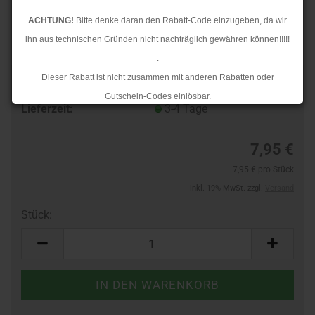
.
ACHTUNG!
Bitte denke daran den Rabatt-Code einzugeben, da wir
ihn aus technischen Gründen nicht nachträglich gewähren können!!!!!
.
Dieser Rabatt ist nicht zusammen mit anderen Rabatten oder
Art.Nr.:
10362607
Gutschein-Codes einlösbar.
Lieferzeit:
3-4 Tage
.
Ab dem 17.08.2026 versenden wir wieder wie gewohnt. Aufgrund des
7,95 €
Rückstaus kann es jedoch zu längeren Lieferzeiten kommen.
7,95 € pro Stück
inkl. 19% MwSt. zzgl.
Versand
Stück:
Stück