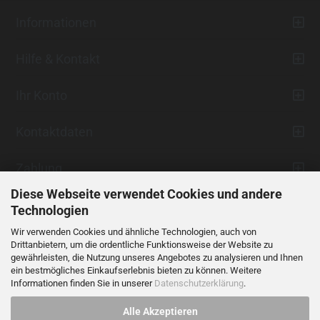
Informationen
Hilfe & Kontakt
Ihr Konto
Kontaktdaten
Zahlung
Diese Webseite verwendet Cookies und andere
Technologien
Wir verwenden Cookies und ähnliche Technologien, auch von
Drittanbietern, um die ordentliche Funktionsweise der Website zu
gewährleisten, die Nutzung unseres Angebotes zu analysieren und Ihnen
ein bestmögliches Einkaufserlebnis bieten zu können. Weitere
Vertrag widerrufen
Informationen finden Sie in unserer
Datenschutzerklärung
.
Alle Akzeptieren