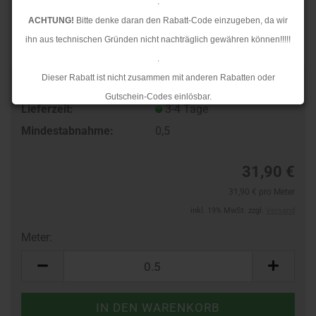
.
ACHTUNG!
Bitte denke daran den Rabatt-Code einzugeben, da wir
ihn aus technischen Gründen nicht nachträglich gewähren können!!!!!
.
Dieser Rabatt ist nicht zusammen mit anderen Rabatten oder
TOP
Art.Nr.:
962911486
Gutschein-Codes einlösbar.
Lieferzeit:
3-4 Tage
.
Mindestabnahme:
0,5
Ab dem 17.08.2026 versenden wir wieder wie gewohnt. Aufgrund des
Rückstaus kann es jedoch zu längeren Lieferzeiten kommen.
31,90 €
31,90 € pro Meter
inkl. 19% MwSt. zzgl.
Versand
Meter:
Meter