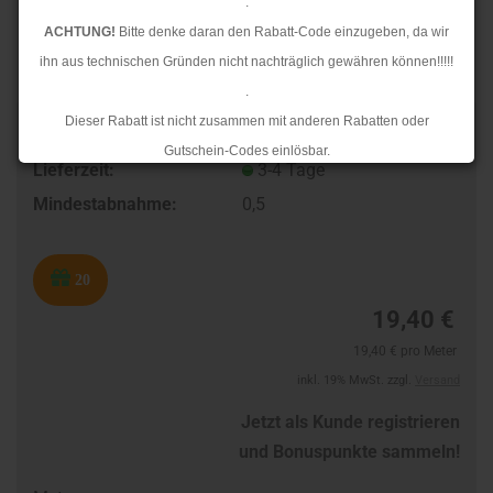
.
ACHTUNG!
Bitte denke daran den Rabatt-Code einzugeben, da wir
ihn aus technischen Gründen nicht nachträglich gewähren können!!!!!
.
Dieser Rabatt ist nicht zusammen mit anderen Rabatten oder
TOP
Art.Nr.:
96198915
Gutschein-Codes einlösbar.
Lieferzeit:
3-4 Tage
.
Mindestabnahme:
0,5
Ab dem 17.08.2026 versenden wir wieder wie gewohnt. Aufgrund des
Rückstaus kann es jedoch zu längeren Lieferzeiten kommen.
20
19,40 €
19,40 € pro Meter
inkl. 19% MwSt. zzgl.
Versand
Jetzt als Kunde registrieren
und Bonuspunkte sammeln!