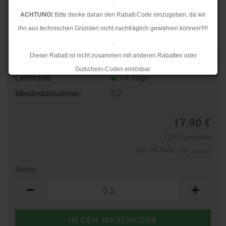
.
ACHTUNG!
Bitte denke daran den Rabatt-Code einzugeben, da wir
ihn aus technischen Gründen nicht nachträglich gewähren können!!!!!
.
Dieser Rabatt ist nicht zusammen mit anderen Rabatten oder
TOP
Art.Nr.:
10125878
Gutschein-Codes einlösbar.
Lieferzeit:
3-4 Tage
.
Mindestabnahme:
0,2
Ab dem 17.08.2026 versenden wir wieder wie gewohnt. Aufgrund des
Rückstaus kann es jedoch zu längeren Lieferzeiten kommen.
17,90 €
17,90 € pro Meter
inkl. 19% MwSt. zzgl.
Versand
Meter:
Meter