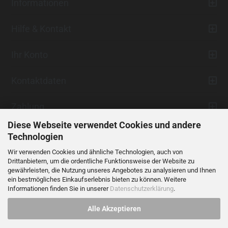
Informationen
Hilfe & Kontakt
Ihr Konto
Kontaktdaten
Zahlung
Diese Webseite verwendet Cookies und andere
Technologien
Wir verwenden Cookies und ähnliche Technologien, auch von
Drittanbietern, um die ordentliche Funktionsweise der Website zu
gewährleisten, die Nutzung unseres Angebotes zu analysieren und Ihnen
ein bestmögliches Einkaufserlebnis bieten zu können. Weitere
Vertrag widerrufen
Informationen finden Sie in unserer
Datenschutzerklärung
.
Alle Akzeptieren
Alle Preise verstehen sich inklusive der gesetzlichen Mehrwertsteuer,
soweit nicht anders gekennzeichnet.