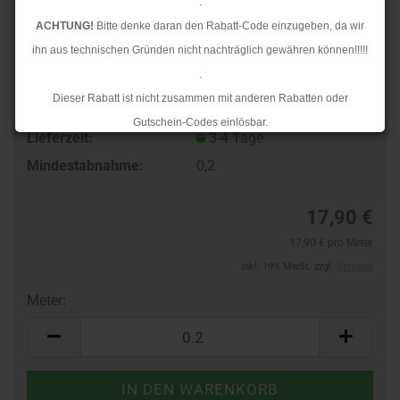
.
ACHTUNG!
Bitte denke daran den Rabatt-Code einzugeben, da wir
ihn aus technischen Gründen nicht nachträglich gewähren können!!!!!
.
Dieser Rabatt ist nicht zusammen mit anderen Rabatten oder
TOP
Art.Nr.:
10125880
Gutschein-Codes einlösbar.
Lieferzeit:
3-4 Tage
.
Mindestabnahme:
0,2
Ab dem 17.08.2026 versenden wir wieder wie gewohnt. Aufgrund des
Rückstaus kann es jedoch zu längeren Lieferzeiten kommen.
17,90 €
17,90 € pro Meter
inkl. 19% MwSt. zzgl.
Versand
Meter:
Meter