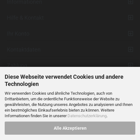
Informationen
Hilfe & Kontakt
Ihr Konto
Kontaktdaten
Zahlung
Diese Webseite verwendet Cookies und andere
Technologien
Wir verwenden Cookies und ähnliche Technologien, auch von
Drittanbietern, um die ordentliche Funktionsweise der Website zu
gewährleisten, die Nutzung unseres Angebotes zu analysieren und Ihnen
ein bestmögliches Einkaufserlebnis bieten zu können. Weitere
Vertrag widerrufen
Informationen finden Sie in unserer
Datenschutzerklärung
.
Alle Akzeptieren
Alle Preise verstehen sich inklusive der gesetzlichen Mehrwertsteuer,
soweit nicht anders gekennzeichnet.