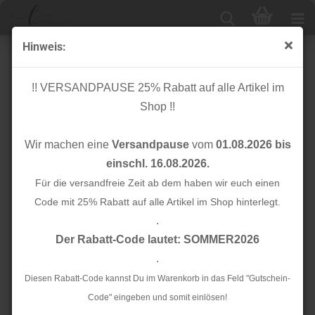
Hinweis:
Bio Schlauchbündchen - Hipster Cuff - blue navy
Glitzer silber - A10 - Sparkle - Hamburger Liebe -
!! VERSANDPAUSE 25% Rabatt auf alle Artikel im
Albstoffe
Shop !!
Wir machen eine
Versandpause
vom
01.08.2026 bis
einschl. 16.08.2026.
Für die versandfreie Zeit ab dem haben wir euch einen
Code mit 25% Rabatt auf alle Artikel im Shop hinterlegt.
.
Der Rabatt-Code lautet: SOMMER2026
.
Diesen Rabatt-Code kannst Du im Warenkorb in das Feld "Gutschein-
Code" eingeben und somit einlösen!