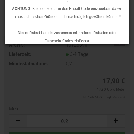
.
ACHTUNG!
Bitte denke daran den Rabatt-Code einzugeben, da wir
ihn aus technischen Gründen nicht nachträglich gewähren können!!!!!
.
Dieser Rabatt ist nicht zusammen mit anderen Rabatten oder
Gutschein-Codes einlösbar.
TOP
Art.Nr.:
10125890
.
Lieferzeit:
3-4 Tage
Ab dem 17.08.2026 versenden wir wieder wie gewohnt. Aufgrund des
Mindestabnahme:
0,2
Rückstaus kann es jedoch zu längeren Lieferzeiten kommen.
17,90 €
17,90 € pro Meter
inkl. 19% MwSt. zzgl.
Versand
Meter:
Meter