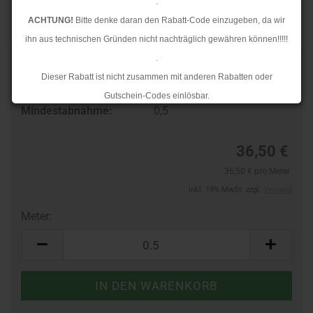
.
ACHTUNG!
Bitte denke daran den Rabatt-Code einzugeben, da wir
ihn aus technischen Gründen nicht nachträglich gewähren können!!!!!
.
Art.Nr.:
961011380
Dieser Rabatt ist nicht zusammen mit anderen Rabatten oder
Lieferzeit:
3-4 Tage
Gutschein-Codes einlösbar.
Mindestabnahme:
0,5
.
Ab dem 17.08.2026 versenden wir wieder wie gewohnt. Aufgrund des
36,50 €
Rückstaus kann es jedoch zu längeren Lieferzeiten kommen.
36,50 € pro Meter
inkl. 19% MwSt. zzgl.
Versand
Meter:
Meter