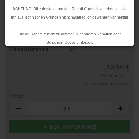
.
ACHTUNG!
Bitte denke daran den Rabatt-Code einzugeben, da wir
ihn aus technischen Gründen nicht nachträglich gewähren können!!!!!
.
Art.Nr.:
26198528
Dieser Rabatt ist nicht zusammen mit anderen Rabatten oder
Lieferzeit:
3-4 Tage
Gutschein-Codes einlösbar.
Mindestabnahme:
0,5
.
Ab dem 17.08.2026 versenden wir wieder wie gewohnt. Aufgrund des
13,90 €
Rückstaus kann es jedoch zu längeren Lieferzeiten kommen.
13,90 € pro Meter
inkl. 19% MwSt. zzgl.
Versand
Meter:
Meter