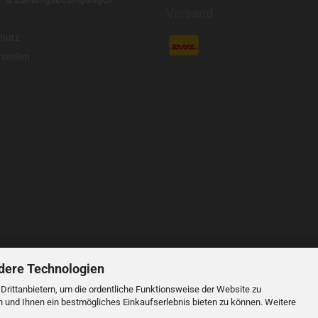
Versand
hutz
stellen
Vertrag widerrufen
dere Technologien
rittanbietern, um die ordentliche Funktionsweise der Website zu
e verstehen sich inklusive der gesetzlichen Mehrwertsteuer, soweit nicht anders geke
n und Ihnen ein bestmögliches Einkaufserlebnis bieten zu können. Weitere