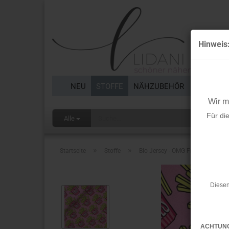
Hinweis
NEU
STOFFE
NÄHZUBEHÖR
BORTEN 
Wir 
Für di
Alle
»
»
Startseite
Stoffe
Bio Jersey - OMG Fries - Col. 03 -
Diesen
ACHTUN