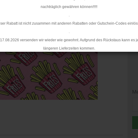
nachträglich gewähren können!!!!!
Mi
.
ser Rabatt ist nicht zusammen mit anderen Rabatten oder Gutschein-Codes einlös
.
17.08.2026 versenden wir wieder wie gewohnt. Aufgrund des Rückstaus kann es j
längeren Lieferzeiten kommen.
Me
Me