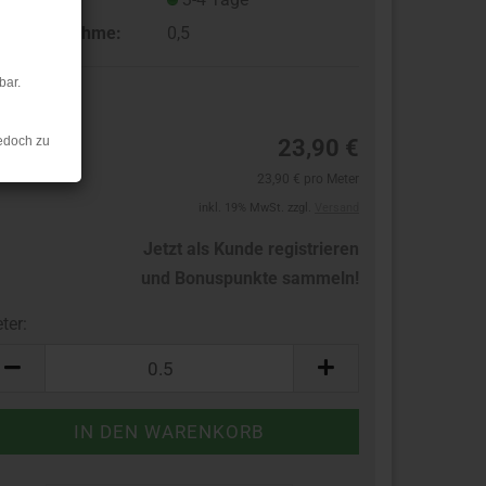
ndestabnahme:
0,5
bar.
24
edoch zu
23,90 €
23,90 € pro Meter
inkl. 19% MwSt. zzgl.
Versand
Jetzt als Kunde registrieren
und Bonuspunkte sammeln!
ter:
ter