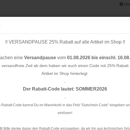
Uns
:
!! VERSANDPAUSE 25% Rabatt auf alle Artikel im Shop !!
& BÄNDER
SCHNITTMUSTER
STOFF-/ NÄHPAKETE
RESTST
machen eine
Versandpause
vom
01.08.2026 bis einschl. 16.08
e versandfreie Zeit ab dem haben wir euch einen Code mit 25% Rabatt a
Artikel im Shop hinterlegt.
.
Konto e
 rosa - Classic No. 1 - Hamburger Liebe - Albstoffe
Der Rabatt-Code lautet: SOMMER2026
Passwo
.
Bi
Cl
 Rabatt-Code kannst Du im Warenkorb in das Feld "Gutschein-Code" eingeben un
einlösen!
Ar
.
G!
Bitte denke daran den Rabatt-Code einzugeben, da wir ihn aus technischen Grü
Li