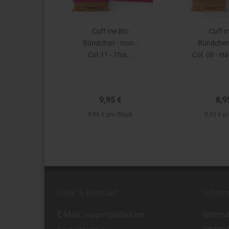
Cuff me Bio
Cuff m
Bündchen - Icon -
Bündchen 
Col.11 - This...
Col. 08 - H
9,95 €
8,9
9,95 € pro Stück
8,95 € p
Hilfe & Kontakt
Infor
E-Mail:
support@lidani.net
Widerru
Versand