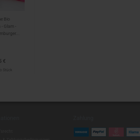
e Bio
- Glam -
amburger...
5 €
ro Stück
mationen
Zahlung
fsrecht
- & Zahlungsbedingungen