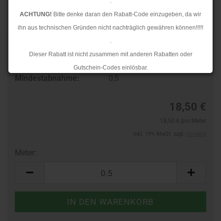
.
ACHTUNG!
Bitte denke daran den Rabatt-Code einzugeben, da wir
ihn aus technischen Gründen nicht nachträglich gewähren können!!!!!
.
Art.Nr.:
10194901
Dieser Rabatt ist nicht zusammen mit anderen Rabatten oder
Lieferzeit:
3-4 Tage
Gutschein-Codes einlösbar.
Mindestabnahme:
0,5
.
Ab dem 17.08.2026 versenden wir wieder wie gewohnt. Aufgrund des
18,50 €
Rückstaus kann es jedoch zu längeren Lieferzeiten kommen.
18,50 € pro Meter
inkl. 19% MwSt. zzgl.
Versand
Meter:
Meter