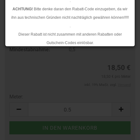
.
ACHTUNG!
Bitte denke daran den Rabatt-Code einzugeben, da wir
ihn aus technischen Gründen nicht nachträglich gewähren können!!!!!
.
Art.Nr.:
10191298
Dieser Rabatt ist nicht zusammen mit anderen Rabatten oder
Lieferzeit:
3-4 Tage
Gutschein-Codes einlösbar.
Mindestabnahme:
0,5
.
Ab dem 17.08.2026 versenden wir wieder wie gewohnt. Aufgrund des
18,50 €
Rückstaus kann es jedoch zu längeren Lieferzeiten kommen.
18,50 € pro Meter
inkl. 19% MwSt. zzgl.
Versand
Meter:
Meter