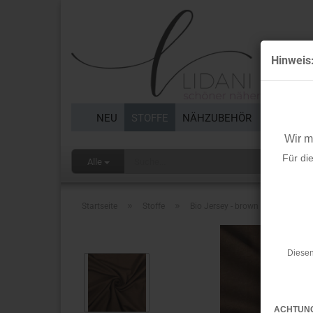
Hinweis
NEU
STOFFE
NÄHZUBEHÖR
BORTEN 
Wir 
Für di
Alle
»
»
Startseite
Stoffe
Bio Jersey - brown - A20 - Albsto
Diesen
ACHTUN