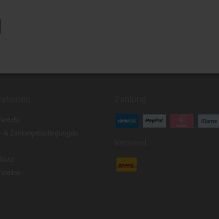
mationen
Zahlung
fsrecht
- & Zahlungsbedingungen
Versand
hutz
stellen