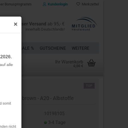
er Bonusprogramm
Kundenlogin
Merkzettel
Kostenloser Versand
ab 95,- €
innerhalb Deutschlands!
ÜCKE
% SALE %
GUTSCHEINE
WEITERE
.2026.
Ihr Warenkorb
uf alle
0,00 €
rstellen
TOP
rt vergessen?
o Jersey - brown - A20 - Albstoffe
d somit
t.Nr.:
10198105
eferzeit:
3-4 Tage
nden nicht