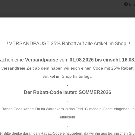
Uns
:
!! VERSANDPAUSE 25% Rabatt auf alle Artikel im Shop !!
& BÄNDER
SCHNITTMUSTER
STOFF-/ NÄHPAKETE
RESTST
machen eine
Versandpause
vom
01.08.2026 bis einschl. 16.08
e versandfreie Zeit ab dem haben wir euch einen Code mit 25% Rabatt a
Artikel im Shop hinterlegt.
.
Konto e
ffe
Der Rabatt-Code lautet: SOMMER2026
Passwo
.
Bi
 Rabatt-Code kannst Du im Warenkorb in das Feld "Gutschein-Code" eingeben un
einlösen!
Ar
.
Li
G!
Bitte denke daran den Rabatt-Code einzugeben, da wir ihn aus technischen Grü