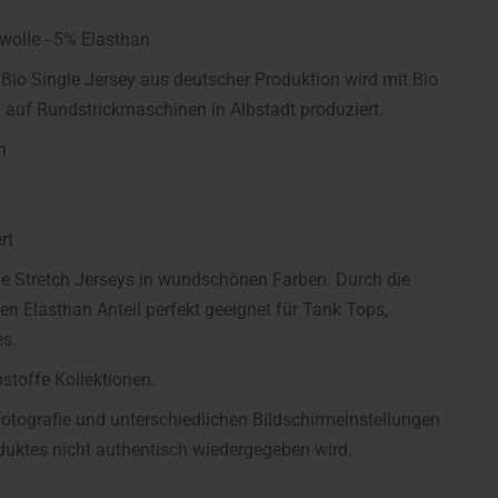
wolle - 5% Elasthan
io Single Jersey aus deutscher Produktion wird mit Bio
 auf Rundstrickmaschinen in Albstadt produziert.
n
rt
che Stretch Jerseys in wundschönen Farben. Durch die
n Elasthan Anteil perfekt geeignet für Tank Tops,
es.
bstoffe Kollektionen.
fotografie und unterschiedlichen Bildschirmeinstellungen
uktes nicht authentisch wiedergegeben wird.