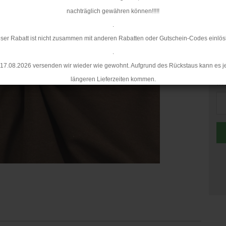
Mi
nachträglich gewähren können!!!!!
.
ser Rabatt ist nicht zusammen mit anderen Rabatten oder Gutschein-Codes einlös
.
17.08.2026 versenden wir wieder wie gewohnt. Aufgrund des Rückstaus kann es j
längeren Lieferzeiten kommen.
Me
Me