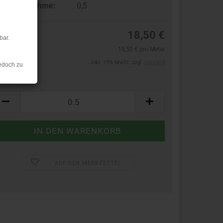
ndestabnahme:
0,5
18,50 €
bar.
18,50 € pro Meter
inkl. 19% MwSt. zzgl.
Versand
edoch zu
ter:
ter
AUF DEN MERKZETTEL