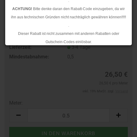
.
ACHTUNG!
Bitte denke daran den Rabatt-Code einzugeben, da wir
ihn aus technischen Gründen nicht nachträglich gewähren können!!!!!
.
Dieser Rabatt ist nicht zusammen mit anderen Rabatten oder
Art.Nr.:
10184062
Gutschein-Codes einlösbar.
Lieferzeit:
3-4 Tage
.
Mindestabnahme:
0,5
Ab dem 17.08.2026 versenden wir wieder wie gewohnt. Aufgrund des
Rückstaus kann es jedoch zu längeren Lieferzeiten kommen.
26,50 €
26,50 € pro Meter
inkl. 19% MwSt. zzgl.
Versand
Meter:
Meter