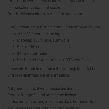
Produktion wird mit Bio Baumwolle aus kontrolliert
biologischem Anbau auf speziellen
.
Rundstrickmaschinen in Albstadt produziert
Zum Verkauf steht hier die dritte Farbkombination von
oben: A70/A17 verdino/meringa
Material: 100% Bio-Baumwolle
Breite: 150 cm
340g / Laufmeter
Der Hersteller Albstoffe ist GOTS zertifiziert
Passende Bündchen runden Ihr Nähprojekt perfekt ab
und sind ebenfalls bei uns erhältlich.
Aufgrund der Lichtverhältnisse bei der
Produktfotografie und unterschiedlichen
Bildschirmeinstellungen kann es dazu kommen, dass
die Farbe des Produktes nicht authentisch