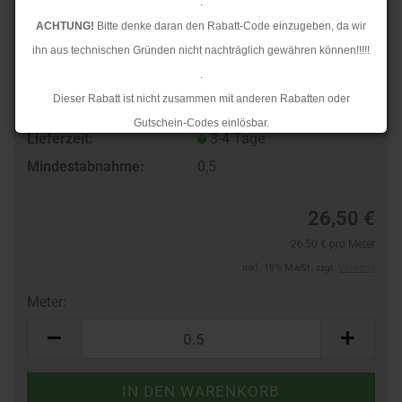
.
ACHTUNG!
Bitte denke daran den Rabatt-Code einzugeben, da wir
ihn aus technischen Gründen nicht nachträglich gewähren können!!!!!
.
Dieser Rabatt ist nicht zusammen mit anderen Rabatten oder
Art.Nr.:
10184058
Gutschein-Codes einlösbar.
Lieferzeit:
3-4 Tage
.
Mindestabnahme:
0,5
Ab dem 17.08.2026 versenden wir wieder wie gewohnt. Aufgrund des
Rückstaus kann es jedoch zu längeren Lieferzeiten kommen.
26,50 €
26,50 € pro Meter
inkl. 19% MwSt. zzgl.
Versand
Meter:
Meter