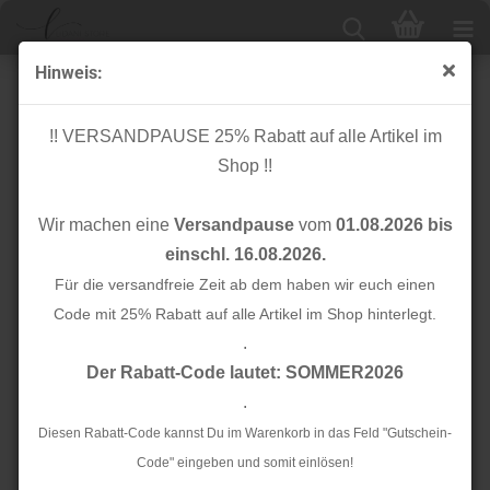
Hinweis:
Bio Jacquard - Double Dots - puder/verdino/blue navy -
Weekender - Hamburger Liebe - Albstoffe
!! VERSANDPAUSE 25% Rabatt auf alle Artikel im
Shop !!
Wir machen eine
Versandpause
vom
01.08.2026 bis
einschl. 16.08.2026.
Für die versandfreie Zeit ab dem haben wir euch einen
Code mit 25% Rabatt auf alle Artikel im Shop hinterlegt.
.
Der Rabatt-Code lautet: SOMMER2026
.
Diesen Rabatt-Code kannst Du im Warenkorb in das Feld "Gutschein-
Code" eingeben und somit einlösen!