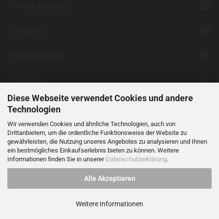
Hilfe & Kontakt
Ihr Konto
Kontaktdaten
Zahlung
Diese Webseite verwendet Cookies und andere
Technologien
Wir verwenden Cookies und ähnliche Technologien, auch von
Drittanbietern, um die ordentliche Funktionsweise der Website zu
gewährleisten, die Nutzung unseres Angebotes zu analysieren und Ihnen
ein bestmögliches Einkaufserlebnis bieten zu können. Weitere
Vertrag widerrufen
Informationen finden Sie in unserer
Datenschutzerklärung
.
Alle Akzeptieren
Alle Preise verstehen sich inklusive der gesetzlichen Mehrwertsteuer,
soweit nicht anders gekennzeichnet.
Weitere Informationen
© 2023 LIDANI Services GmbH
Cookie Einstellungen