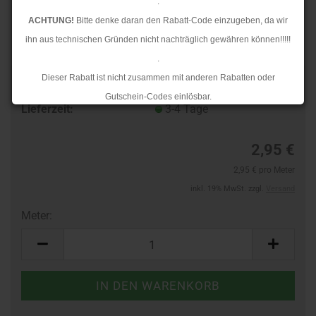
.
ACHTUNG!
Bitte denke daran den Rabatt-Code einzugeben, da wir
ihn aus technischen Gründen nicht nachträglich gewähren können!!!!!
.
Dieser Rabatt ist nicht zusammen mit anderen Rabatten oder
TOP
Art.Nr.:
10388389
Gutschein-Codes einlösbar.
Lieferzeit:
3-4 Tage
.
Ab dem 17.08.2026 versenden wir wieder wie gewohnt. Aufgrund des
2,95 €
Rückstaus kann es jedoch zu längeren Lieferzeiten kommen.
2,95 € pro Meter
inkl. 19% MwSt. zzgl.
Versand
Meter:
Meter