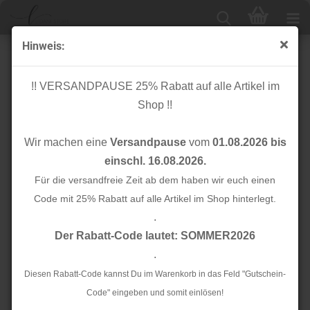
Hinweis:
Bio Flachkordel - Twist Me - Flat - 3,5 cm - Col.13 -
Albstoffe - Hamburger Liebe
!! VERSANDPAUSE 25% Rabatt auf alle Artikel im
Shop !!
Wir machen eine
Versandpause
vom
01.08.2026 bis
einschl. 16.08.2026.
Für die versandfreie Zeit ab dem haben wir euch einen
Code mit 25% Rabatt auf alle Artikel im Shop hinterlegt.
.
Der Rabatt-Code lautet: SOMMER2026
.
Diesen Rabatt-Code kannst Du im Warenkorb in das Feld "Gutschein-
Code" eingeben und somit einlösen!