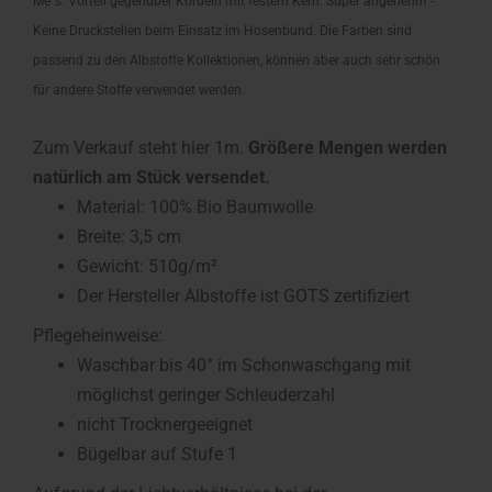
Me´s. Vorteil gegenüber Kordeln mit festem Kern: Super angenehm -
Keine Druckstellen beim Einsatz im Hosenbund. Die Farben sind
passend zu den Albstoffe Kollektionen, können aber auch sehr schön
für andere Stoffe verwendet werden.
Zum Verkauf steht hier 1m.
Größere Mengen werden
natürlich am Stück versendet.
Material: 100% Bio Baumwolle
Breite: 3,5 cm
Gewicht: 510g/m²
Der Hersteller Albstoffe ist GOTS zertifiziert
Pflegeheinweise:
Waschbar bis 40° im Schonwaschgang mit
möglichst geringer Schleuderzahl
nicht Trocknergeeignet
Bügelbar auf Stufe 1