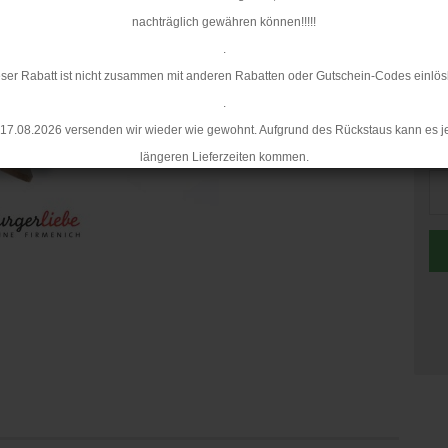
nachträglich gewähren können!!!!!
.
ser Rabatt ist nicht zusammen mit anderen Rabatten oder Gutschein-Codes einlös
.
17.08.2026 versenden wir wieder wie gewohnt. Aufgrund des Rückstaus kann es j
Me
längeren Lieferzeiten kommen.
Me