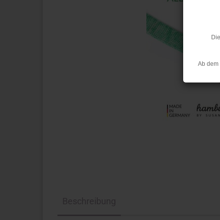
Die
Ab dem 
Beschreibung