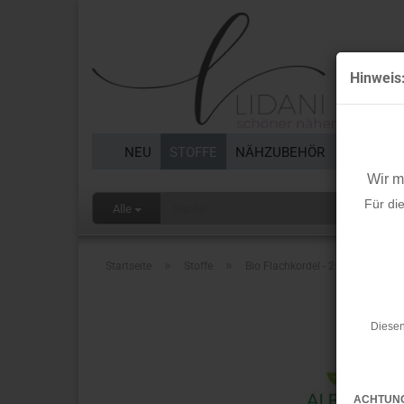
Hinweis
NEU
STOFFE
NÄHZUBEHÖR
BORTEN 
Wir 
Für di
Alle
»
»
Startseite
Stoffe
Bio Flachkordel - 2 cm - grün mé
Diesen
ACHTUN