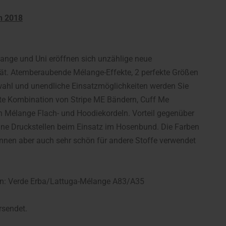
n 2018
ange und Uni eröffnen sich unzählige neue
tät. Atemberaubende Mélange-Effekte, 2 perfekte Größen
swahl und unendliche Einsatzmöglichkeiten werden Sie
kte Kombination von Stripe ME Bändern, Cuff Me
n Mélange Flach- und Hoodiekordeln. Vorteil gegenüber
ine Druckstellen beim Einsatz im Hosenbund. Die Farben
önnen aber auch sehr schön für andere Stoffe verwendet
on: Verde Erba/Lattuga-Mélange A83/A35
rsendet.