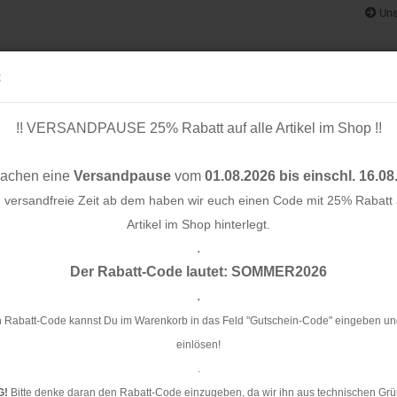
Uns
:
!! VERSANDPAUSE 25% Rabatt auf alle Artikel im Shop !!
& BÄNDER
SCHNITTMUSTER
STOFF-/ NÄHPAKETE
RESTST
machen eine
Versandpause
vom
01.08.2026 bis einschl. 16.08
e versandfreie Zeit ab dem haben wir euch einen Code mit 25% Rabatt a
Artikel im Shop hinterlegt.
.
Konto e
lange - Albstoffe - Hamburger Liebe
Der Rabatt-Code lautet: SOMMER2026
Passwo
.
Bi
Al
 Rabatt-Code kannst Du im Warenkorb in das Feld "Gutschein-Code" eingeben un
einlösen!
Ar
.
G!
Bitte denke daran den Rabatt-Code einzugeben, da wir ihn aus technischen Grü
Li