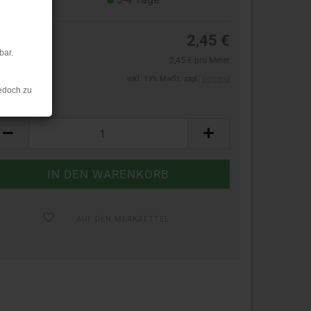
2,45 €
bar.
2,45 € pro Meter
inkl. 19% MwSt. zzgl.
Versand
edoch zu
ter:
ter
AUF DEN MERKZETTEL