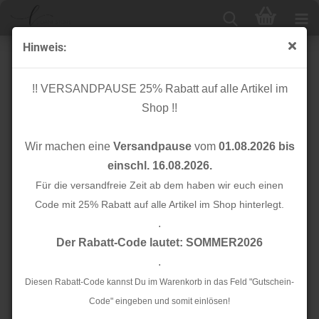
Hinweis:
Bio Flachkordel - 2,0 cm - verdino mit Silber Glitzer -
A70 - Sparkle - Albstoffe - Hamburger Liebe
!! VERSANDPAUSE 25% Rabatt auf alle Artikel im
Shop !!
Wir machen eine
Versandpause
vom
01.08.2026 bis
einschl. 16.08.2026.
Für die versandfreie Zeit ab dem haben wir euch einen
Code mit 25% Rabatt auf alle Artikel im Shop hinterlegt.
.
Der Rabatt-Code lautet: SOMMER2026
.
Diesen Rabatt-Code kannst Du im Warenkorb in das Feld "Gutschein-
Code" eingeben und somit einlösen!