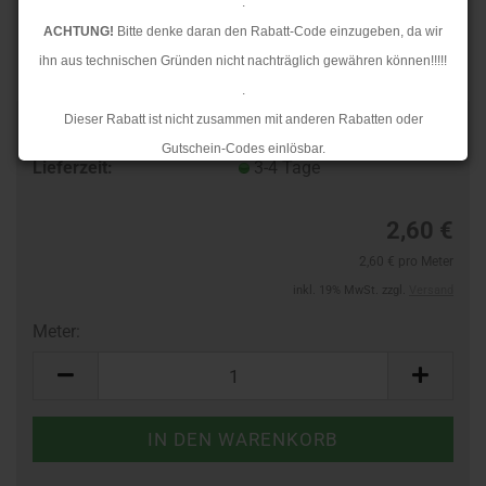
.
ACHTUNG!
Bitte denke daran den Rabatt-Code einzugeben, da wir
ihn aus technischen Gründen nicht nachträglich gewähren können!!!!!
.
Dieser Rabatt ist nicht zusammen mit anderen Rabatten oder
Art.Nr.:
10385961
Gutschein-Codes einlösbar.
Lieferzeit:
3-4 Tage
.
Ab dem 17.08.2026 versenden wir wieder wie gewohnt. Aufgrund des
2,60 €
Rückstaus kann es jedoch zu längeren Lieferzeiten kommen.
2,60 € pro Meter
inkl. 19% MwSt. zzgl.
Versand
Meter:
Meter