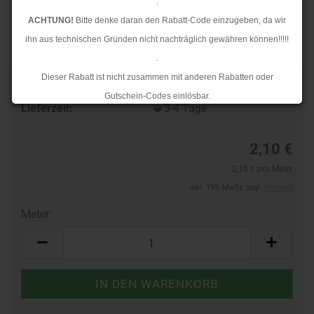
.
ACHTUNG!
Bitte denke daran den Rabatt-Code einzugeben, da wir
ihn aus technischen Gründen nicht nachträglich gewähren können!!!!!
.
Dieser Rabatt ist nicht zusammen mit anderen Rabatten oder
Art.Nr.:
10384867
Gutschein-Codes einlösbar.
Lieferzeit:
3-4 Tage
.
Ab dem 17.08.2026 versenden wir wieder wie gewohnt. Aufgrund des
2,10 €
Rückstaus kann es jedoch zu längeren Lieferzeiten kommen.
2,10 € pro Meter
inkl. 19% MwSt. zzgl.
Versand
Meter:
Meter