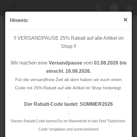
Hinweis:
Bio Flachkordel - 2,0 cm - petrol/türkis mit Silber Glitzer
- A12/16 - Sparkle - Albstoffe - Hamburger Liebe
!! VERSANDPAUSE 25% Rabatt auf alle Artikel im
Shop !!
Wir machen eine
Versandpause
vom
01.08.2026 bis
einschl. 16.08.2026.
Für die versandfreie Zeit ab dem haben wir euch einen
Code mit 25% Rabatt auf alle Artikel im Shop hinterlegt.
.
Der Rabatt-Code lautet: SOMMER2026
.
Diesen Rabatt-Code kannst Du im Warenkorb in das Feld "Gutschein-
Code" eingeben und somit einlösen!