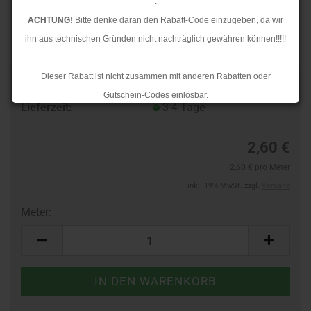
.
ACHTUNG!
Bitte denke daran den Rabatt-Code einzugeben, da wir
ihn aus technischen Gründen nicht nachträglich gewähren können!!!!!
.
Dieser Rabatt ist nicht zusammen mit anderen Rabatten oder
Art.Nr.:
10384861
Gutschein-Codes einlösbar.
Lieferzeit:
3-4 Tage
.
Ab dem 17.08.2026 versenden wir wieder wie gewohnt. Aufgrund des
2,60 €
Rückstaus kann es jedoch zu längeren Lieferzeiten kommen.
2,60 € pro Meter
inkl. 19% MwSt. zzgl.
Versand
Meter:
Meter