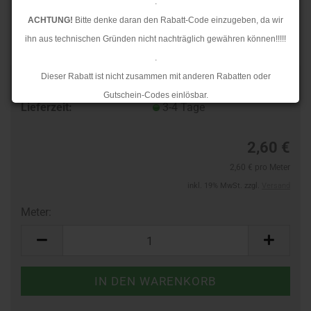
.
ACHTUNG!
Bitte denke daran den Rabatt-Code einzugeben, da wir
ihn aus technischen Gründen nicht nachträglich gewähren können!!!!!
.
Dieser Rabatt ist nicht zusammen mit anderen Rabatten oder
Art.Nr.:
10386298
Gutschein-Codes einlösbar.
Lieferzeit:
3-4 Tage
.
Ab dem 17.08.2026 versenden wir wieder wie gewohnt. Aufgrund des
2,60 €
Rückstaus kann es jedoch zu längeren Lieferzeiten kommen.
2,60 € pro Meter
inkl. 19% MwSt. zzgl.
Versand
Meter:
Meter