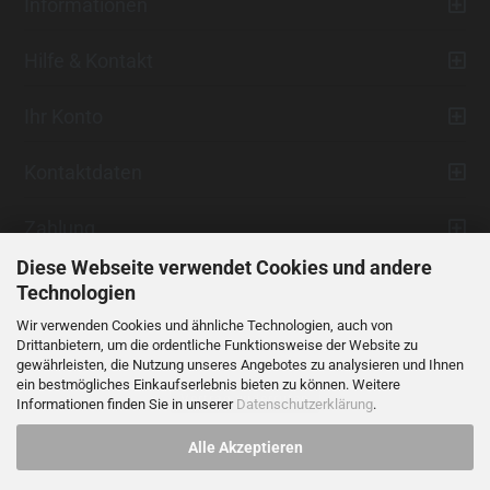
Informationen
Hilfe & Kontakt
Ihr Konto
Kontaktdaten
Zahlung
Diese Webseite verwendet Cookies und andere
Technologien
Wir verwenden Cookies und ähnliche Technologien, auch von
Drittanbietern, um die ordentliche Funktionsweise der Website zu
gewährleisten, die Nutzung unseres Angebotes zu analysieren und Ihnen
ein bestmögliches Einkaufserlebnis bieten zu können. Weitere
Vertrag widerrufen
Informationen finden Sie in unserer
Datenschutzerklärung
.
Alle Akzeptieren
Alle Preise verstehen sich inklusive der gesetzlichen Mehrwertsteuer,
soweit nicht anders gekennzeichnet.