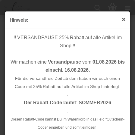
Hinweis:
Bio Flachkordel - 2,0 cm - curry/meringa - A72/17 -
Albstoffe - Hamburger Liebe
!! VERSANDPAUSE 25% Rabatt auf alle Artikel im
Shop !!
Wir machen eine
Versandpause
vom
01.08.2026 bis
einschl. 16.08.2026.
Für die versandfreie Zeit ab dem haben wir euch einen
Code mit 25% Rabatt auf alle Artikel im Shop hinterlegt.
.
Der Rabatt-Code lautet: SOMMER2026
.
Diesen Rabatt-Code kannst Du im Warenkorb in das Feld "Gutschein-
Code" eingeben und somit einlösen!