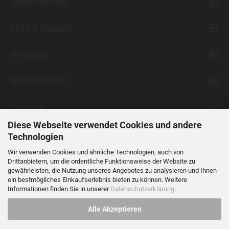
Informationen
Hilfe & Kontakt
Ihr Konto
Kontaktdaten
Zahlung
Diese Webseite verwendet Cookies und andere
Technologien
Wir verwenden Cookies und ähnliche Technologien, auch von
Drittanbietern, um die ordentliche Funktionsweise der Website zu
gewährleisten, die Nutzung unseres Angebotes zu analysieren und Ihnen
ein bestmögliches Einkaufserlebnis bieten zu können. Weitere
Vertrag widerrufen
Informationen finden Sie in unserer
Datenschutzerklärung
.
Alle Akzeptieren
Alle Preise verstehen sich inklusive der gesetzlichen Mehrwertsteuer,
soweit nicht anders gekennzeichnet.