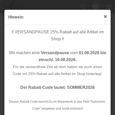
Hinweis:
Bio Flachkordel - 2,0 cm - bluette/meringa - A04/17 -
Albstoffe - Hamburger Liebe
!! VERSANDPAUSE 25% Rabatt auf alle Artikel im
Shop !!
Wir machen eine
Versandpause
vom
01.08.2026 bis
einschl. 16.08.2026.
Für die versandfreie Zeit ab dem haben wir euch einen
Code mit 25% Rabatt auf alle Artikel im Shop hinterlegt.
.
Der Rabatt-Code lautet: SOMMER2026
.
Diesen Rabatt-Code kannst Du im Warenkorb in das Feld "Gutschein-
Code" eingeben und somit einlösen!