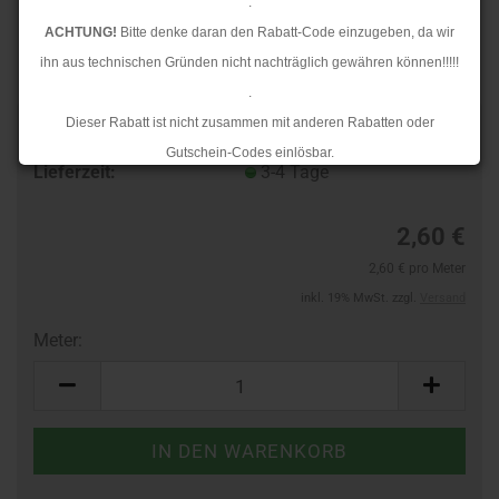
.
ACHTUNG!
Bitte denke daran den Rabatt-Code einzugeben, da wir
ihn aus technischen Gründen nicht nachträglich gewähren können!!!!!
.
Dieser Rabatt ist nicht zusammen mit anderen Rabatten oder
Art.Nr.:
10386300
Gutschein-Codes einlösbar.
Lieferzeit:
3-4 Tage
.
Ab dem 17.08.2026 versenden wir wieder wie gewohnt. Aufgrund des
2,60 €
Rückstaus kann es jedoch zu längeren Lieferzeiten kommen.
2,60 € pro Meter
inkl. 19% MwSt. zzgl.
Versand
Meter:
Meter