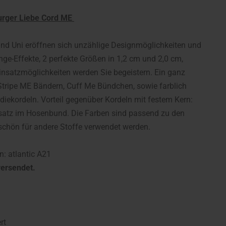
urger Liebe Cord ME
und Uni eröffnen sich unzählige Designmöglichkeiten und
ge-Effekte, 2 perfekte Größen in 1,2 cm und 2,0 cm,
insatzmöglichkeiten werden Sie begeistern. Ein ganz
Stripe ME Bändern, Cuff Me Bündchen, sowie farblich
ekordeln. Vorteil gegenüber Kordeln mit festem Kern:
satz im Hosenbund. Die Farben sind passend zu den
 schön für andere Stoffe verwendet werden.
: atlantic A21
ersendet.
rt