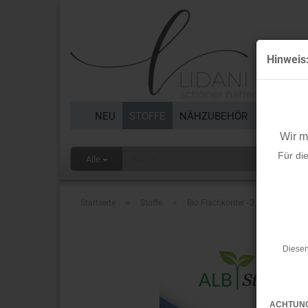
Hinweis
NEU
STOFFE
NÄHZUBEHÖR
BORTEN 
Wir 
Für di
Alle
»
»
Startseite
Stoffe
Bio Flachkordel - 2,0 cm - A21 - 
Diesen
ACHTUN