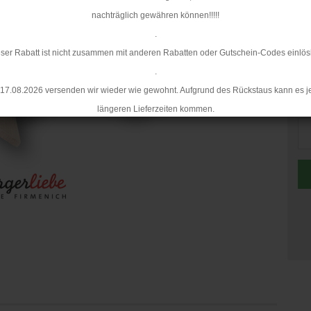
nachträglich gewähren können!!!!!
.
ser Rabatt ist nicht zusammen mit anderen Rabatten oder Gutschein-Codes einlös
.
17.08.2026 versenden wir wieder wie gewohnt. Aufgrund des Rückstaus kann es j
Me
längeren Lieferzeiten kommen.
Me