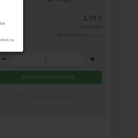
2,10 €
bar.
2,10 € pro Meter
inkl. 19% MwSt. zzgl.
Versand
edoch zu
ter:
ter
AUF DEN MERKZETTEL