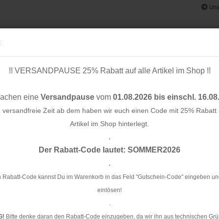
Uns
:
!! VERSANDPAUSE 25% Rabatt auf alle Artikel im Shop !!
& BÄNDER
SCHNITTMUSTER
STOFF-/ NÄHPAKETE
RESTST
machen eine
Versandpause
vom
01.08.2026 bis einschl. 16.08
e versandfreie Zeit ab dem haben wir euch einen Code mit 25% Rabatt a
Artikel im Shop hinterlegt.
.
Konto e
atlantic - Albstoffe - Hamburger Liebe
Der Rabatt-Code lautet: SOMMER2026
Passwo
.
Bi
Al
 Rabatt-Code kannst Du im Warenkorb in das Feld "Gutschein-Code" eingeben un
einlösen!
Ar
.
G!
Bitte denke daran den Rabatt-Code einzugeben, da wir ihn aus technischen Grü
Li