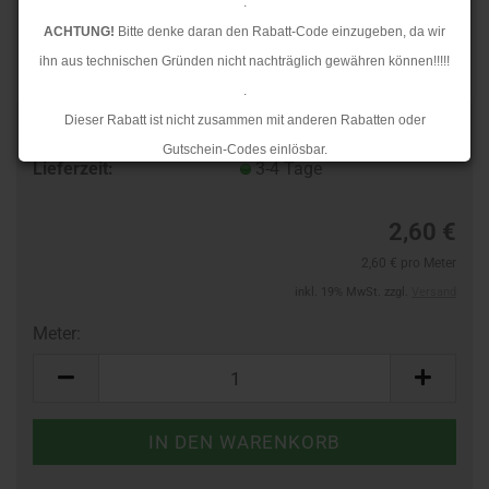
.
ACHTUNG!
Bitte denke daran den Rabatt-Code einzugeben, da wir
ihn aus technischen Gründen nicht nachträglich gewähren können!!!!!
.
Dieser Rabatt ist nicht zusammen mit anderen Rabatten oder
Art.Nr.:
10384195
Gutschein-Codes einlösbar.
Lieferzeit:
3-4 Tage
.
Ab dem 17.08.2026 versenden wir wieder wie gewohnt. Aufgrund des
2,60 €
Rückstaus kann es jedoch zu längeren Lieferzeiten kommen.
2,60 € pro Meter
inkl. 19% MwSt. zzgl.
Versand
Meter:
Meter