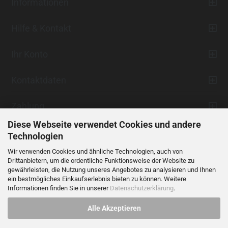
Informationen
Hilfe & Kontakt
Ihr Konto
Kontaktdaten
Zahlung
Diese Webseite verwendet Cookies und andere
Technologien
Wir verwenden Cookies und ähnliche Technologien, auch von
Drittanbietern, um die ordentliche Funktionsweise der Website zu
gewährleisten, die Nutzung unseres Angebotes zu analysieren und Ihnen
ein bestmögliches Einkaufserlebnis bieten zu können. Weitere
Vertrag widerrufen
Informationen finden Sie in unserer
Datenschutzerklärung
.
Alle Akzeptieren
Alle Preise verstehen sich inklusive der gesetzlichen Mehrwertsteuer,
soweit nicht anders gekennzeichnet.