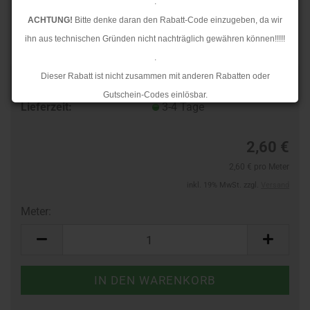
.
ACHTUNG!
Bitte denke daran den Rabatt-Code einzugeben, da wir
ihn aus technischen Gründen nicht nachträglich gewähren können!!!!!
.
Dieser Rabatt ist nicht zusammen mit anderen Rabatten oder
TOP
Art.Nr.:
10387606
Gutschein-Codes einlösbar.
Lieferzeit:
3-4 Tage
.
Ab dem 17.08.2026 versenden wir wieder wie gewohnt. Aufgrund des
2,60 €
Rückstaus kann es jedoch zu längeren Lieferzeiten kommen.
2,60 € pro Meter
inkl. 19% MwSt. zzgl.
Versand
Meter:
Meter