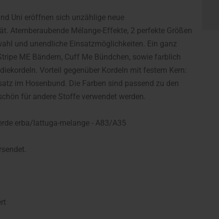
nd Uni eröffnen sich unzählige neue
tät. Atemberaubende Mélange-Effekte, 2 perfekte Größen
swahl und unendliche Einsatzmöglichkeiten. Ein ganz
Stripe ME Bändern, Cuff Me Bündchen, sowie farblich
ekordeln. Vorteil gegenüber Kordeln mit festem Kern:
satz im Hosenbund. Die Farben sind passend zu den
 schön für andere Stoffe verwendet werden.
verde erba/lattuga-melange - A83/A35
rsendet.
rt