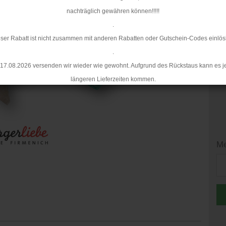
Li
nachträglich gewähren können!!!!!
.
ser Rabatt ist nicht zusammen mit anderen Rabatten oder Gutschein-Codes einlös
.
17.08.2026 versenden wir wieder wie gewohnt. Aufgrund des Rückstaus kann es j
längeren Lieferzeiten kommen.
Me
Me