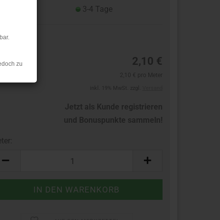
eferzeit:
3-4 Tage
bar.
3
2,10 €
edoch zu
2,10 € pro Meter
inkl. 19% MwSt. zzgl.
Versand
Jetzt als Kunde registrieren
und Bonuspunkte sammeln!
ter:
ter