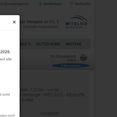
er Bonusprogramm
Kundenlogin
Merkzettel
Kostenloser Versand
ab 95,- €
innerhalb Deutschlands!
ÜCKE
% SALE %
GUTSCHEINE
WEITERE
.2026.
Ihr Warenkorb
uf alle
0,00 €
0
Bonuspunkte
rstellen
rt vergessen?
o Flachkordel - 1,2 cm - verde
ba/lattuga-melange - A83/A35 - Albstoffe
d somit
Hamburger Liebe
t.Nr.:
10386820
nden nicht