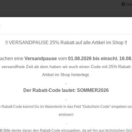
Uns
:
!! VERSANDPAUSE 25% Rabatt auf alle Artikel im Shop !!
& BÄNDER
SCHNITTMUSTER
STOFF-/ NÄHPAKETE
RESTST
machen eine
Versandpause
vom
01.08.2026 bis einschl. 16.08
e versandfreie Zeit ab dem haben wir euch einen Code mit 25% Rabatt a
Artikel im Shop hinterlegt.
.
Konto e
cm - verde erba/lattuga-melange - A83/A35 - Albstoffe - Hamburger Liebe
Der Rabatt-Code lautet: SOMMER2026
Passwo
.
Bi
er
 Rabatt-Code kannst Du im Warenkorb in das Feld "Gutschein-Code" eingeben un
- 
einlösen!
.
Ar
G!
Bitte denke daran den Rabatt-Code einzugeben, da wir ihn aus technischen Grü