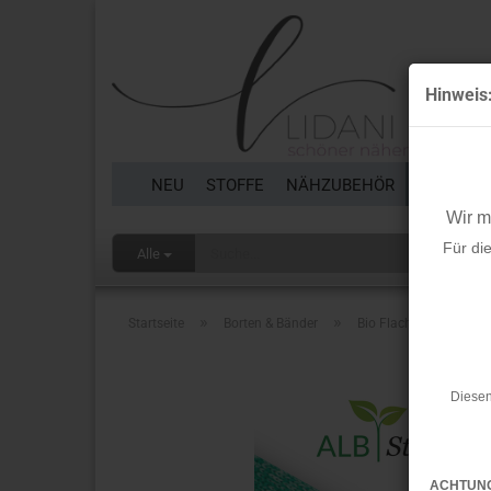
Hinweis
NEU
STOFFE
NÄHZUBEHÖR
BORTEN 
Wir 
Für di
Alle
»
»
Startseite
Borten & Bänder
Bio Flachkordel - 1,2 
Diesen
ACHTUN