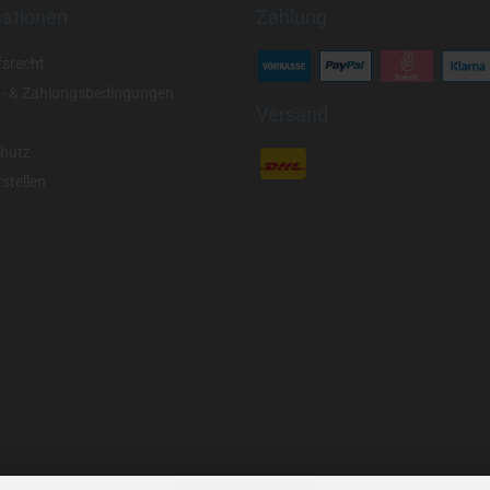
mationen
Zahlung
fsrecht
- & Zahlungsbedingungen
Versand
hutz
stellen