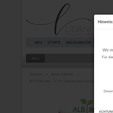
Hinweis
NEU
STOFFE
NÄHZUBEHÖR
BORTEN 
Wir 
Für di
Alle
»
»
Startseite
Borten & Bänder
Bio Flachkordel - 1,2 cm - ortensia/nepal mit kupfer Glitzer - 
Diesen
ACHTUN