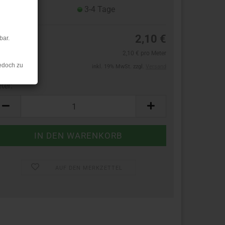
eferzeit:
3-4 Tage
2,10 €
bar.
2,10 € pro Meter
edoch zu
inkl. 19% MwSt. zzgl.
Versand
ter:
ter
AUF DEN MERKZETTEL