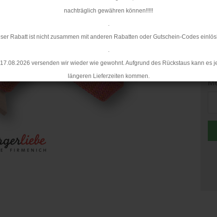
Li
nachträglich gewähren können!!!!!
.
ser Rabatt ist nicht zusammen mit anderen Rabatten oder Gutschein-Codes einlös
.
17.08.2026 versenden wir wieder wie gewohnt. Aufgrund des Rückstaus kann es j
längeren Lieferzeiten kommen.
Me
Me