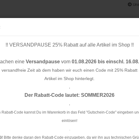
Uns
:
!! VERSANDPAUSE 25% Rabatt auf alle Artikel im Shop !!
& BÄNDER
SCHNITTMUSTER
STOFF-/ NÄHPAKETE
RESTST
machen eine
Versandpause
vom
01.08.2026 bis einschl. 16.08
e versandfreie Zeit ab dem haben wir euch einen Code mit 25% Rabatt a
Artikel im Shop hinterlegt.
.
Konto e
Der Rabatt-Code lautet: SOMMER2026
A55/76 - Sparkle - Albstoffe - Hamburger Liebe
Passwo
.
Bi
ku
 Rabatt-Code kannst Du im Warenkorb in das Feld "Gutschein-Code" eingeben un
Ha
einlösen!
.
Ar
G!
Bitte denke daran den Rabatt-Code einzugeben, da wir ihn aus technischen Grü