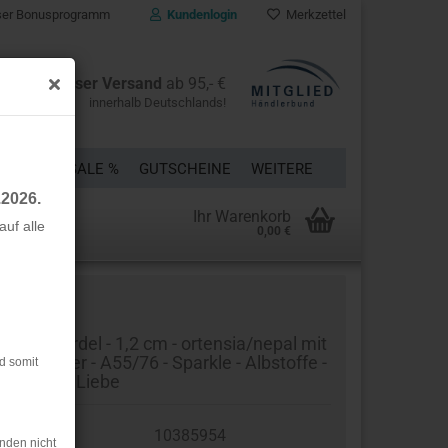
er Bonusprogramm
Kundenlogin
Merkzettel
Kostenloser Versand
ab 95,- €
innerhalb Deutschlands!
ÜCKE
% SALE %
GUTSCHEINE
WEITERE
.2026.
Ihr Warenkorb
uf alle
0,00 €
rstellen
rt vergessen?
o Flachkordel - 1,2 cm - ortensia/nepal mit
pfer Glitzer - A55/76 - Sparkle - Albstoffe -
d somit
mburger Liebe
t.Nr.:
10385954
nden nicht