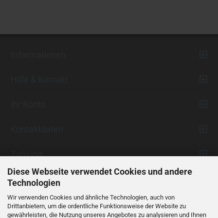
Informationen
Hilfe & Kontakt
Ihr Konto
Kontaktdaten
Zahlung
Diese Webseite verwendet Cookies und andere
Technologien
Wir verwenden Cookies und ähnliche Technologien, auch von
Drittanbietern, um die ordentliche Funktionsweise der Website zu
gewährleisten, die Nutzung unseres Angebotes zu analysieren und Ihnen