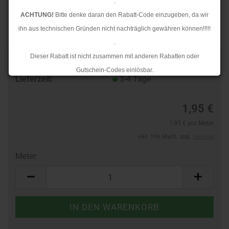
.
ACHTUNG!
Bitte denke daran den Rabatt-Code einzugeben, da wir
ihn aus technischen Gründen nicht nachträglich gewähren können!!!!!
.
Dieser Rabatt ist nicht zusammen mit anderen Rabatten oder
Art.Nr.:
10382620
Gutschein-Codes einlösbar.
Lieferzeit:
3-4 Tage
.
Ab dem 17.08.2026 versenden wir wieder wie gewohnt. Aufgrund des
1,95 €
Rückstaus kann es jedoch zu längeren Lieferzeiten kommen.
1,95 € pro Meter
inkl. 19% MwSt. zzgl.
Versand
Meter:
Meter